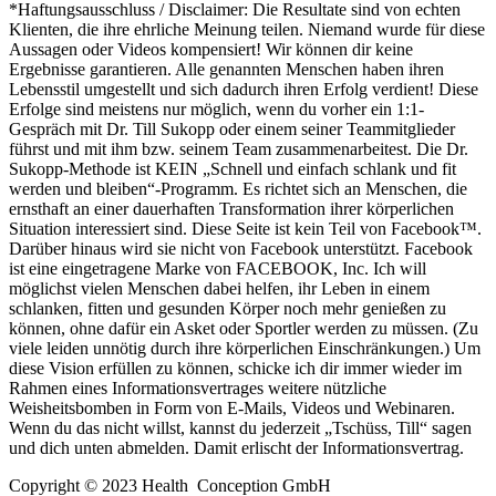
*Haftungsausschluss / Disclaimer: Die Resultate sind von echten
Klienten, die ihre ehrliche Meinung teilen. Niemand wurde für diese
Aussagen oder Videos kompensiert! Wir können dir keine
Ergebnisse garantieren. Alle genannten Menschen haben ihren
Lebensstil umgestellt und sich dadurch ihren Erfolg verdient! Diese
Erfolge sind meistens nur möglich, wenn du vorher ein 1:1-
Gespräch mit Dr. Till Sukopp oder einem seiner Teammitglieder
führst und mit ihm bzw. seinem Team zusammenarbeitest. Die Dr.
Sukopp-Methode ist KEIN „Schnell und einfach schlank und fit
werden und bleiben“-Programm. Es richtet sich an Menschen, die
ernsthaft an einer dauerhaften Transformation ihrer körperlichen
Situation interessiert sind. Diese Seite ist kein Teil von Facebook™.
Darüber hinaus wird sie nicht von Facebook unterstützt. Facebook
ist eine eingetragene Marke von FACEBOOK, Inc.
Ich will
möglichst vielen Menschen dabei helfen, ihr Leben in einem
schlanken, fitten und gesunden Körper noch mehr genießen zu
können, ohne dafür ein Asket oder Sportler werden zu müssen. (Zu
viele leiden unnötig durch ihre körperlichen Einschränkungen.) Um
diese Vision erfüllen zu können, schicke ich dir immer wieder im
Rahmen eines Informationsvertrages weitere nützliche
Weisheitsbomben in Form von E-Mails, Videos und Webinaren.
Wenn du das nicht willst, kannst du jederzeit „Tschüss, Till“ sagen
und dich unten abmelden. Damit erlischt der Informationsvertrag.
Copyright © 2023 Health Conception GmbH