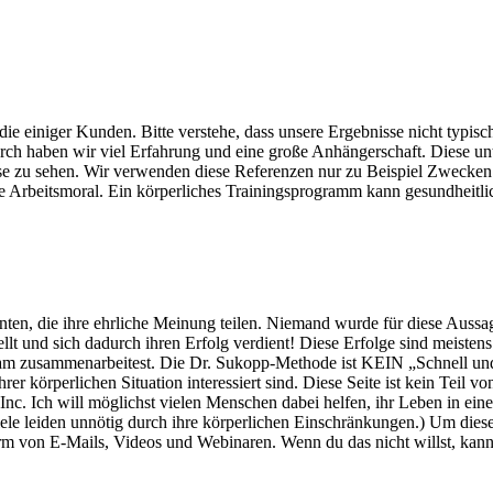
 einiger Kunden. Bitte verstehe, dass unsere Ergebnisse nicht typisch s
rch haben wir viel Erfahrung und eine große Anhängerschaft. Diese unt
e zu sehen. Wir verwenden diese Referenzen nur zu Beispiel Zwecken
e Arbeitsmoral. Ein körperliches Trainingsprogramm kann gesundheitlic
enten, die ihre ehrliche Meinung teilen. Niemand wurde für diese Auss
lt und sich dadurch ihren Erfolg verdient! Diese Erfolge sind meisten
eam zusammenarbeitest. Die Dr. Sukopp-Methode ist KEIN „Schnell und 
hrer körperlichen Situation interessiert sind. Diese Seite ist kein Tei
 Inc.
Ich will möglichst vielen Menschen dabei helfen, ihr Leben in ei
ele leiden unnötig durch ihre körperlichen Einschränkungen.) Um dies
rm von E-Mails, Videos und Webinaren. Wenn du das nicht willst, kanns