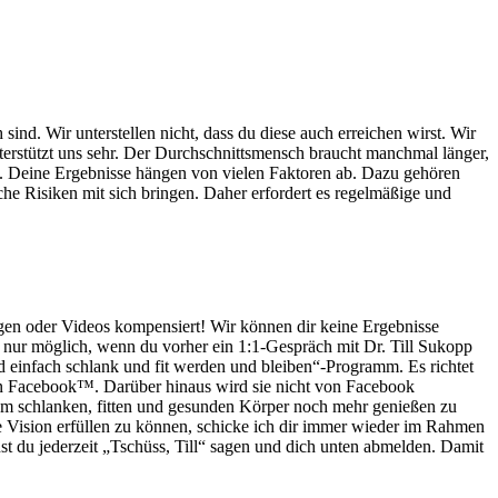
ind. Wir unterstellen nicht, dass du diese auch erreichen wirst. Wir
erstützt uns sehr. Der Durchschnittsmensch braucht manchmal länger,
. Deine Ergebnisse hängen von vielen Faktoren ab. Dazu gehören
he Risiken mit sich bringen. Daher erfordert es regelmäßige und
agen oder Videos kompensiert! Wir können dir keine Ergebnisse
s nur möglich, wenn du vorher ein 1:1-Gespräch mit Dr. Till Sukopp
einfach schlank und fit werden und bleiben“-Programm. Es richtet
l von Facebook™. Darüber hinaus wird sie nicht von Facebook
nem schlanken, fitten und gesunden Körper noch mehr genießen zu
e Vision erfüllen zu können, schicke ich dir immer wieder im Rahmen
t du jederzeit „Tschüss, Till“ sagen und dich unten abmelden. Damit