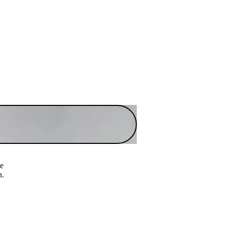
te
n.