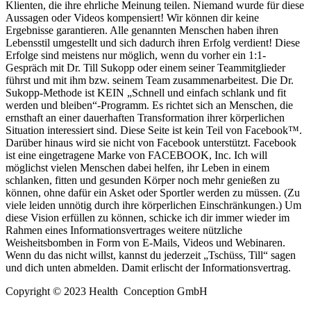
Klienten, die ihre ehrliche Meinung teilen. Niemand wurde für diese
Aussagen oder Videos kompensiert! Wir können dir keine
Ergebnisse garantieren. Alle genannten Menschen haben ihren
Lebensstil umgestellt und sich dadurch ihren Erfolg verdient! Diese
Erfolge sind meistens nur möglich, wenn du vorher ein 1:1-
Gespräch mit Dr. Till Sukopp oder einem seiner Teammitglieder
führst und mit ihm bzw. seinem Team zusammenarbeitest. Die Dr.
Sukopp-Methode ist KEIN „Schnell und einfach schlank und fit
werden und bleiben“-Programm. Es richtet sich an Menschen, die
ernsthaft an einer dauerhaften Transformation ihrer körperlichen
Situation interessiert sind. Diese Seite ist kein Teil von Facebook™.
Darüber hinaus wird sie nicht von Facebook unterstützt. Facebook
ist eine eingetragene Marke von FACEBOOK, Inc.
Ich will
möglichst vielen Menschen dabei helfen, ihr Leben in einem
schlanken, fitten und gesunden Körper noch mehr genießen zu
können, ohne dafür ein Asket oder Sportler werden zu müssen. (Zu
viele leiden unnötig durch ihre körperlichen Einschränkungen.) Um
diese Vision erfüllen zu können, schicke ich dir immer wieder im
Rahmen eines Informationsvertrages weitere nützliche
Weisheitsbomben in Form von E-Mails, Videos und Webinaren.
Wenn du das nicht willst, kannst du jederzeit „Tschüss, Till“ sagen
und dich unten abmelden. Damit erlischt der Informationsvertrag.
Copyright © 2023 Health Conception GmbH