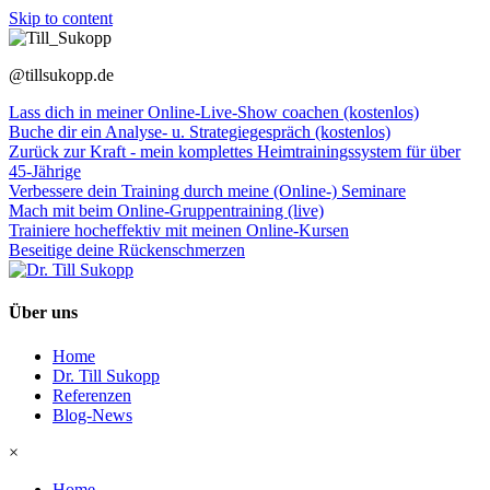
Skip to content
@tillsukopp.de
Lass dich in meiner Online-Live-Show coachen (kostenlos)
Buche dir ein Analyse- u. Strategiegespräch (kostenlos)
Zurück zur Kraft - mein komplettes Heimtrainingssystem für über
45-Jährige
Verbessere dein Training durch meine (Online-) Seminare
Mach mit beim Online-Gruppentraining (live)
Trainiere hocheffektiv mit meinen Online-Kursen
Beseitige deine Rückenschmerzen
Über uns
Home
Dr. Till Sukopp
Referenzen
Blog-News
×
Home