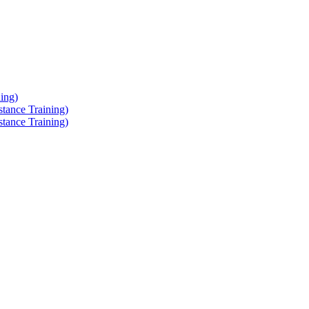
ing)
tance Training)
tance Training)