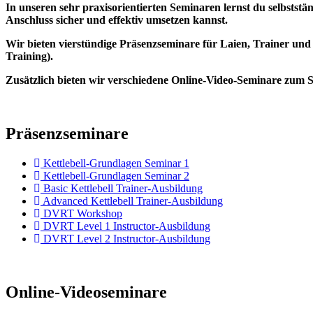
In unseren sehr praxisorientierten Seminaren lernst du selbststä
Anschluss sicher und effektiv umsetzen kannst.
Wir bieten vierstündige Präsenzseminare für Laien, Trainer u
Training).
Zusätzlich bieten wir verschiedene Online-Video-Seminare zum S
Präsenzseminare
Kettlebell-Grundlagen Seminar 1
Kettlebell-Grundlagen Seminar 2
Basic Kettlebell Trainer-Ausbildung
Advanced Kettlebell Trainer-Ausbildung
DVRT Workshop
DVRT Level 1 Instructor-Ausbildung
DVRT Level 2 Instructor-Ausbildung
Online-Videoseminare