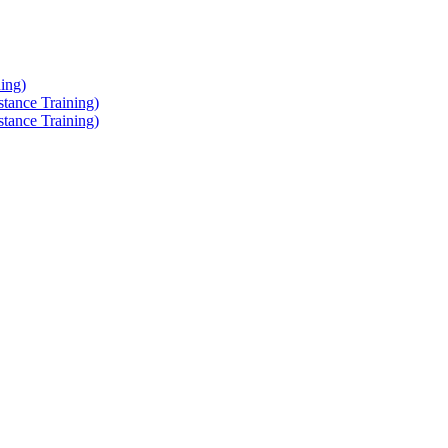
ing)
tance Training)
tance Training)