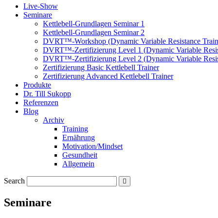
Live-Show
Seminare
Kettlebell-Grundlagen Seminar 1
Kettlebell-Grundlagen Seminar 2
DVRT™-Workshop (Dynamic Variable Resistance Train
DVRT™-Zertifizierung Level 1 (Dynamic Variable Resis
DVRT™-Zertifizierung Level 2 (Dynamic Variable Resis
Zertifizierung Basic Kettlebell Trainer
Zertifizierung Advanced Kettlebell Trainer
Produkte
Dr. Till Sukopp
Referenzen
Blog
Archiv
Training
Ernährung
Motivation/Mindset
Gesundheit
Allgemein
Search
Seminare