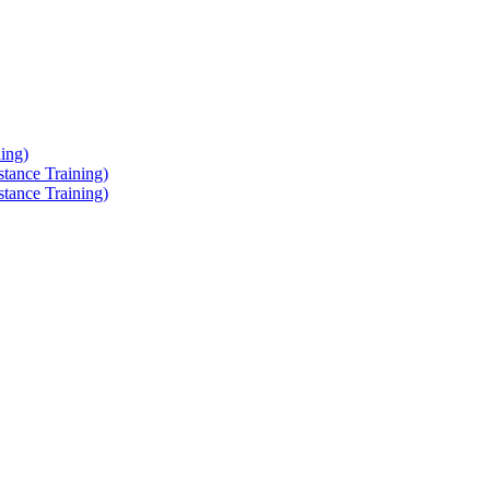
ing)
tance Training)
tance Training)