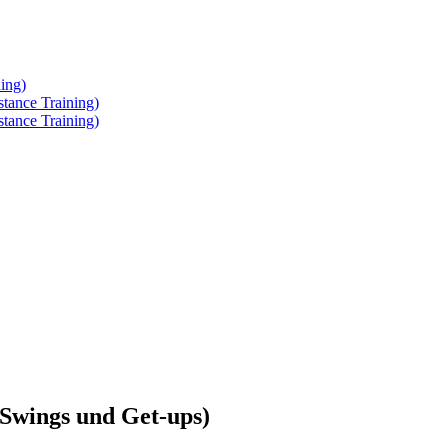
ing)
tance Training)
tance Training)
(Swings und Get-ups)