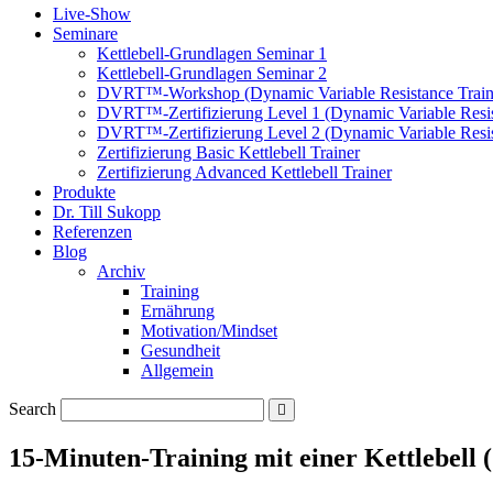
Live-Show
Seminare
Kettlebell-Grundlagen Seminar 1
Kettlebell-Grundlagen Seminar 2
DVRT™-Workshop (Dynamic Variable Resistance Train
DVRT™-Zertifizierung Level 1 (Dynamic Variable Resis
DVRT™-Zertifizierung Level 2 (Dynamic Variable Resis
Zertifizierung Basic Kettlebell Trainer
Zertifizierung Advanced Kettlebell Trainer
Produkte
Dr. Till Sukopp
Referenzen
Blog
Archiv
Training
Ernährung
Motivation/Mindset
Gesundheit
Allgemein
Search
15-Minuten-Training mit einer Kettlebell 