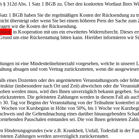
ach § 312d Abs. 1 Satz 1 BGB zu. Über den konkreten Wortlaut Ihres W
Satz 1 BGB haben Sie die regelmäßigen Kosten der Rücksendung zu trag
icht übersteigt oder wenn Sie bei einem höheren Preis der Sache zum Z
 tragen wir die Kosten der Rücksendung.
libank
in Kooperation mit uns ein erweitertes Widerrufsrecht. Dieses e
und um eine Rückerstattung bitten kann. Hierüber informieren wir Sie
tungen ist eine Mindestteilnehmerzahl vorgesehen, welche in unserer 
altung absagen und vom Vertrag zurückzutreten, wenn die ausgewiesene 
lls eines Dozenten oder des angemieteten Veranstaltungsorts oder höhe
ruktur (insbesondere nach Ort und Zeit) abweichen oder die Veranstal
schoben werden muss, wird dies Ihnen unverzüglich bekannt gegeben. S
rückzutreten. Die geleisteten Zahlungen werden in diesem Fall als auch
um 30. Tag vor Beginn der Veranstaltung von der Teilnahme kostenfrei 
 2 Wochen vor Kursbeginn in Höhe von 50%, bis 1 Woche vor Kurzbeg
achweis und die Geltendmachung eines darüber hinausgehenden Schadens
 vorstehenden Pauschalen entstanden sei. Die von Ihnen geleisteten Zah
eten Hinderungsgrundes (wie z.B. Krankheit, Unfall, Todesfall in der F
leisteten Zahlungen werden unverzüglich zurückerstattet.