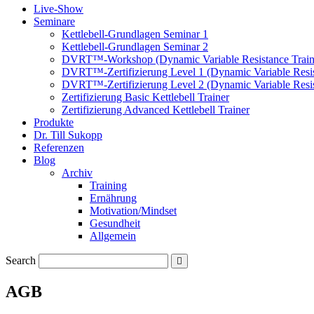
Live-Show
Seminare
Kettlebell-Grundlagen Seminar 1
Kettlebell-Grundlagen Seminar 2
DVRT™-Workshop (Dynamic Variable Resistance Train
DVRT™-Zertifizierung Level 1 (Dynamic Variable Resis
DVRT™-Zertifizierung Level 2 (Dynamic Variable Resis
Zertifizierung Basic Kettlebell Trainer
Zertifizierung Advanced Kettlebell Trainer
Produkte
Dr. Till Sukopp
Referenzen
Blog
Archiv
Training
Ernährung
Motivation/Mindset
Gesundheit
Allgemein
Search
AGB