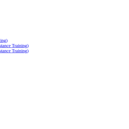
ing)
tance Training)
tance Training)