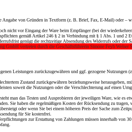
e Angabe von Gründen in Textform (z. B. Brief, Fax, E-Mail) oder – we
edoch nicht vor Eingang der Ware beim Empfänger (bei der wiederkehren
ionspflichten gemäß Artikel 246 § 2 in Verbindung mit § 1 Abs. 1 und
ufsfrist genügt die rechtzeitige Absendung des Widerrufs oder der S
hing GmbH vertreten durch die Geschäftsführerin Simone Feyh Welser S
fangenen Leistungen zurückzugewähren und ggf. gezogene Nutzungen (
schlechtertem Zustand zurückgewähren beziehungsweise herausgeben, müss
eisten soweit die Nutzungen oder die Verschlechterung auf einen Umga
steht man das Testen und Ausprobieren der jeweiligen Ware, wie es etw
en. Sie haben die regelmäßigen Kosten der Rücksendung zu tragen, wen
ersteigt oder wenn Sie bei einem höheren Preis der Sache zum Zeitpun
ksendung für Sie kostenfrei.
rpflichtungen zur Erstattung von Zahlungen müssen innerhalb von 30 T
pfang.