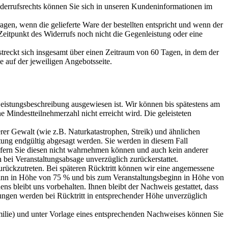
iderrufsrechts können Sie sich in unseren Kundeninformationen im
en, wenn die gelieferte Ware der bestellten entspricht und wenn der
eitpunkt des Widerrufs noch nicht die Gegenleistung oder eine
rstreckt sich insgesamt über einen Zeitraum von 60 Tagen, in dem der
 auf der jeweiligen Angebotsseite.
Leistungsbeschreibung ausgewiesen ist. Wir können bis spätestens am
Mindestteilnehmerzahl nicht erreicht wird. Die geleisteten
rer Gewalt (wie z.B. Naturkatastrophen, Streik) und ähnlichen
tung endgültig abgesagt werden. Sie werden in diesem Fall
ofern Sie diesen nicht wahrnehmen können und auch kein anderer
 bei Veranstaltungsabsage unverzüglich zurückerstattet.
zurückzutreten. Bei späteren Rücktritt können wir eine angemessene
inn in Höhe von 75 % und bis zum Veranstaltungsbeginn in Höhe von
 bleibt uns vorbehalten. Ihnen bleibt der Nachweis gestattet, dass
lungen werden bei Rücktritt in entsprechender Höhe unverzüglich
amilie) und unter Vorlage eines entsprechenden Nachweises können Sie