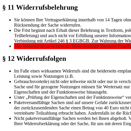
§ 11 Widerrufsbelehrung
Sie können Ihre Vertragserklärung innerhalb von 14 Tagen ohn
Rücksendung der Sache widerrufen.
Die Frist beginnt nach Erhalt dieser Belehrung in Textform, j
Teillieferung) und auch nicht vor Erfüllung unserer Informat
Verbindung mit Artikel 246 § 3 EGBGB. Zur Wahrung der Widerr
Der Widerruf ist zu richten an: Mehr Geschäft Business Coac
§ 12 Widerrufsfolgen
Im Falle eines wirksamen Widerrufs sind die beiderseits emp
Leistung sowie Nutzungen (z.B.
Gebrauchsvorteile) nicht oder teilweise nicht oder nur in ver
Sache und für gezogene Nutzungen müssen Sie Wertersatz nur l
Eigenschaften und der Funktionsweise hinausgeht.
Unter „Prüfung der Eigenschaften und der Funktionsweise“ ver
Paketversandfähige Sachen sind auf unsere Gefahr zurückzusend
der zurückzusendenden Sache einen Betrag von 40 Euro nicht üb
vereinbarte Teilzahlung erbracht haben. Andernfalls ist die Rüc
Nicht paketversandfähige Sachen werden bei Ihnen abgeholt. Ve
Ihrer Widerrufserklärung oder der Sache, für uns mit deren Em