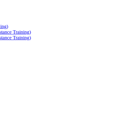
ing)
tance Training)
tance Training)