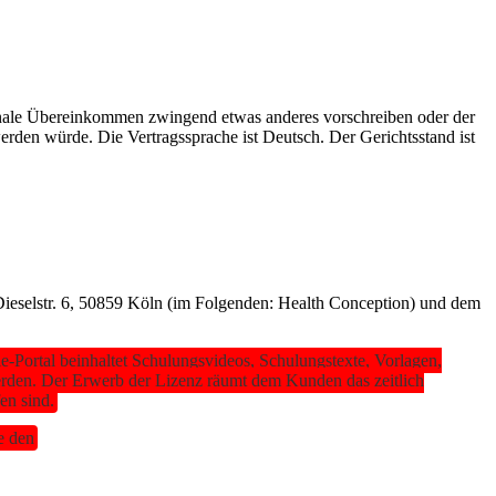
ionale Übereinkommen zwingend etwas anderes vorschreiben oder der
rden würde. Die Vertragssprache ist Deutsch. Der Gerichtsstand ist
ieselstr. 6, 50859 Köln (im Folgenden: Health Conception) und dem
ortal beinhaltet Schulungsvideos, Schulungstexte, Vorlagen,
erden. Der Erwerb der Lizenz räumt dem Kunden das zeitlich
en sind.
e den