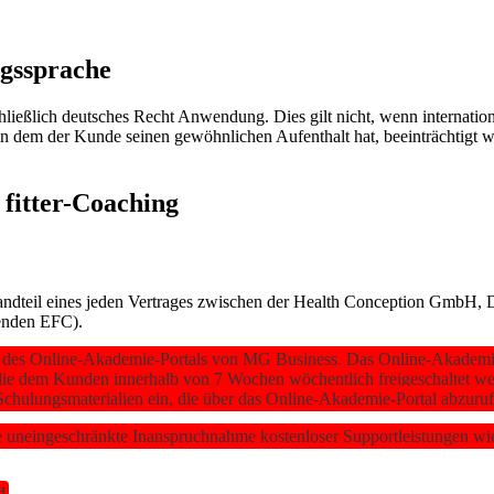
agssprache
hließlich deutsches Recht Anwendung. Dies gilt nicht, wenn internat
n dem der Kunde seinen gewöhnlichen Aufenthalt hat, beeinträchtigt we
fitter-Coaching
ndteil eines jeden Vertrages zwischen der Health Conception GmbH, D
genden EFC).
 des Online-Akademie-Portals von MG Business. Das Online-Akademie-P
 die dem Kunden innerhalb von 7 Wochen wöchentlich freigeschaltet w
Schulungsmaterialien ein, die über das Online-Akademie-Portal abzuruf
 uneingeschränkte Inanspruchnahme kostenloser Supportleistungen wi
d