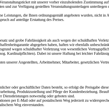
Veranstaltungsticket mit unserer vorher einzuholenden Zustimmung auf
ten und zur Verfügung gestellten Veranstaltungsunterlagen unterliegen
e Leistungen, die Ihnen ordnungsgemäß angeboten wurden, nicht in A
ruch auf anteilige Erstattung des Preises.
rsatz und grobe Fahrlässigkeit als auch wegen der schuldhaften Verlet
haffenheitsgarantie abgegeben haben, haften wir ebenfalls unbeschränk
tsgrund wegen schuldhafter Verletzung von wesentlichen Vertragspfli
g. Kardinalpflichten). Dabei ist unsere Haftung bei leichter Fahrläss
 unserer Angestellten, Arbeitnehmer, Mitarbeiter, gesetzlichen Vertre
icher oder geschäftlicher Daten besteht, so erfolgt die Preisgabe dieser
rbeitung, Produktzustellung und Pflege der Kundenbeziehung. Beauftr
r Dienstleistungen notwendig oder geboten sind.
ionen per E-Mail oder auf postalischem Weg jederzeit zu widersprech
alischem Weg einverstanden.