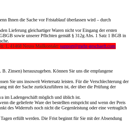
nn Ihnen die Sache vor Fristablauf überlassen wird – durch
den Lieferung gleichartiger Waren nicht vor Eingang der ersten
 2 EGBGB sowie unserer Pflichten gemäß § 312g Abs. 1 Satz 1 BGB in
ache.
tr. 1, 41468 Neuss Mailkontakt:
support@mehr-geschaeft.com
z. B. Zinsen) herauszugeben. Können Sie uns die empfangene
en Sie uns insoweit Wertersatz leisten. Für die Verschlechterung der
ng mit der Sache zurückzuführen ist, der über die Prüfung der
a im Ladengeschäft möglich und üblich ist.
n die gelieferte Ware der bestellten entspricht und wenn der Preis
kt des Widerrufs noch nicht die Gegenleistung oder eine vertraglich
agen erfüllt werden. Die Frist beginnt für Sie mit der Absendung