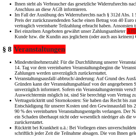
Ihnen steht als Verbraucher das gesetzliche Widerrufsrechts n
Anschluss an diese AGB informieren.
Im Fall der Ausübung des Widerrufsrechts nach § 312d Abs. 1 
Preis der zurückzusendenden Sache einen Betrag von 40 Euro n
vertraglich vereinbarte Teilzahlung erbracht haben. Ansonsten
Bei einzelnen Angeboten gewährt unser Zahlungsanbieter
Affi
Kunde bzw. die Kundin aus jeglichem (oder auch aus keinem) Gr
§ 8
Veranstaltungen
Mindestteilnehmerzahl: Für die Durchführung unserer Veranstal
14. Tag vor dem vereinbarten Veranstaltungsbeginn die Veranst
Zahlungen werden unverzüglich zurückerstattet.
Veranstaltungsausfall/-abbruch/-änderung: Auf Grund des Ausfa
Gründen kann der Veranstaltungsablauf von der angegebenen St
unverzüglich informiert. Sofern ein Veranstaltungstermin ver
Ausweichtermin möglich ist, sind Sie berechtigt vom Vertrag zu
Vertragsrücktritt und Stornokosten: Sie haben das Recht bis z
Entschädigung für unserer Kosten und den Gewinnausfall bis
90 % des vereinbarten Veranstaltungsentgelts verlangen. Der N
ein Schaden überhaupt nicht oder wesentlich niedriger als die
zurückerstattet.
Rücktritt bei Krankheit u.ä.: Bei Vorliegen eines unverschuld
schriftlich jeder Zeit die Teilnahme absagen. Die von Ihnen ge