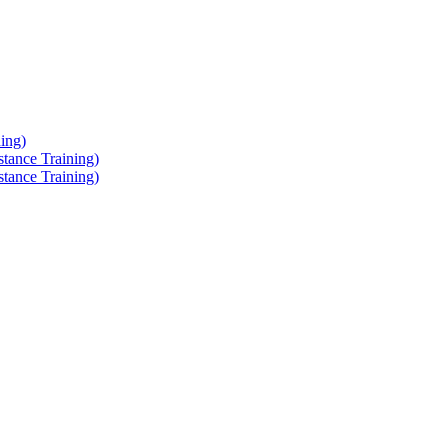
ing)
tance Training)
tance Training)