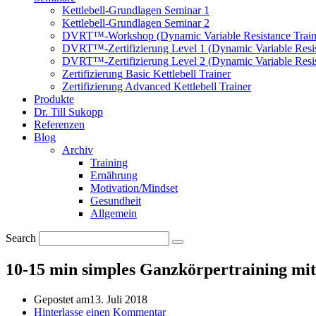
Kettlebell-Grundlagen Seminar 1
Kettlebell-Grundlagen Seminar 2
DVRT™-Workshop (Dynamic Variable Resistance Train
DVRT™-Zertifizierung Level 1 (Dynamic Variable Resis
DVRT™-Zertifizierung Level 2 (Dynamic Variable Resis
Zertifizierung Basic Kettlebell Trainer
Zertifizierung Advanced Kettlebell Trainer
Produkte
Dr. Till Sukopp
Referenzen
Blog
Archiv
Training
Ernährung
Motivation/Mindset
Gesundheit
Allgemein
Search
10-15 min simples Ganzkörpertraining mit
Gepostet am
13. Juli 2018
Hinterlasse einen Kommentar