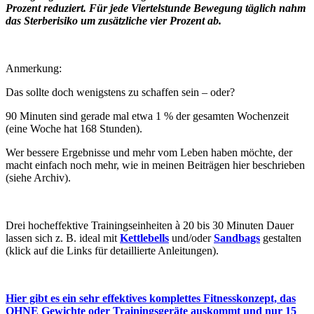
Prozent reduziert. Für jede Viertelstunde Bewegung täglich nahm
das Sterberisiko um zusätzliche vier Prozent ab.
Anmerkung:
Das sollte doch wenigstens zu schaffen sein – oder?
90 Minuten sind gerade mal etwa 1 % der gesamten Wochenzeit
(eine Woche hat 168 Stunden).
Wer bessere Ergebnisse und mehr vom Leben haben möchte, der
macht einfach noch mehr, wie in meinen Beiträgen hier beschrieben
(siehe Archiv).
Drei hocheffektive Trainingseinheiten à 20 bis 30 Minuten Dauer
lassen sich z. B. ideal mit
Kettlebells
und/oder
Sandbags
gestalten
(klick auf die Links für detaillierte Anleitungen).
Hier gibt es ein sehr effektives komplettes Fitnesskonzept, das
OHNE Gewichte oder Trainingsgeräte auskommt und nur 15