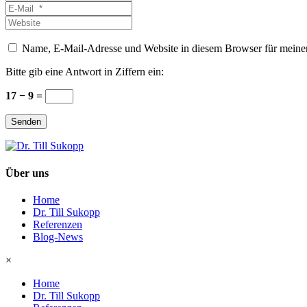
*
E-
Mail
Website
*
Name, E-Mail-Adresse und Website in diesem Browser für meine
Bitte gib eine Antwort in Ziffern ein:
17 − 9 =
Senden
Über uns
Home
Dr. Till Sukopp
Referenzen
Blog-News
×
Home
Dr. Till Sukopp