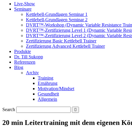
Live-Show
Seminare
Kettlebell-Grundlagen Seminar 1
Kettlebell-Grundlagen Seminar 2
DVRT™-Workshop (Dynamic Variable Resistance Train
DVRT™-Zertifizierung Level 1 (Dynamic Variable Resis
DVRT™-Zertifizierung Level 2 (Dynamic Variable Resis
Zertifizierung Basic Kettlebell Trainer
Zertifizierung Advanced Kettlebell Trainer
Produkte
Dr. Till Sukopp
Referenzen
Blog
Archiv
Training
Ernährung
Motivation/Mindset
Gesundheit
Allgemein
Search
20 min Leitertraining mit dem eigenen Kö