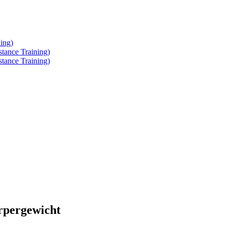
ing)
tance Training)
tance Training)
rpergewicht