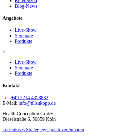
Referenzen
Blog-News
Angebote
Live-Show
Seminare
Produkte
×
Live-Show
Seminare
Produkte
Kontakt
Tel:
+49 2234 4358832
E-Mail:
info@tillsukopp.de
Health Conception GmbH
Dieselstraße 6, 50859 Köln
kostenloses Strategiegespräch vereinbaren