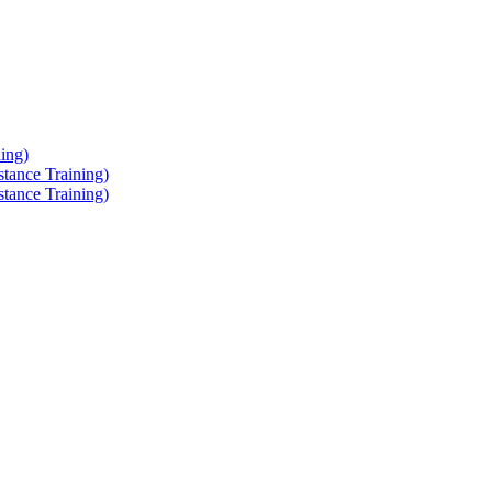
ing)
tance Training)
tance Training)