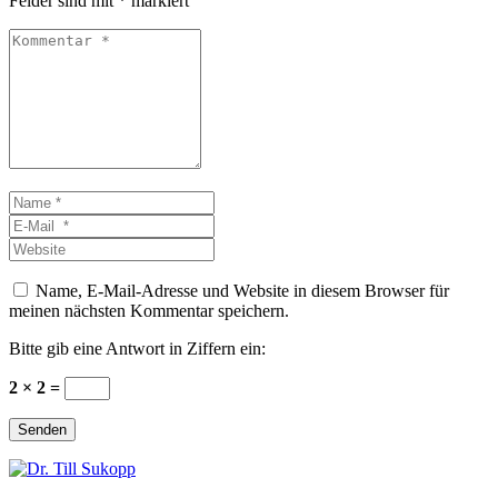
Felder sind mit
*
markiert
Kommentar
*
Name
*
E-
Mail
Website
*
Name, E-Mail-Adresse und Website in diesem Browser für
meinen nächsten Kommentar speichern.
Bitte gib eine Antwort in Ziffern ein:
2 × 2 =
Senden