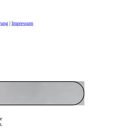
rung
|
Impressum
te
n.