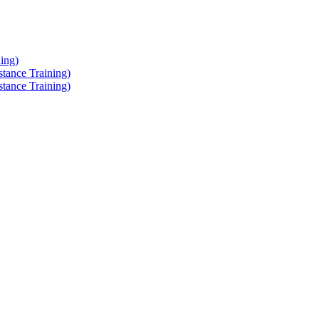
ing)
tance Training)
tance Training)