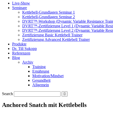
Live-Show
Seminare
Kettlebell-Grundlagen Seminar 1
Kettlebell-Grundlagen Seminar 2
DVRT™-Workshop (Dynamic Variable Resistance Train
DVRT™-Zertifizierung Level 1 (Dynamic Variable Resis
DVRT™-Zertifizierung Level 2 (Dynamic Variable Resis
Zertifizierung Basic Kettlebell Trainer
Zertifizierung Advanced Kettlebell Trainer
Produkte
Dr. Till Sukopp
Referenzen
Blog
Archiv
Training
Ernährung
Motivation/Mindset
Gesundheit
Allgemein
Search
Anchored Snatch mit Kettlebells