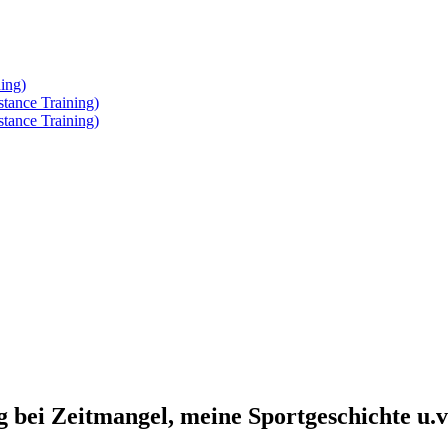
ing)
tance Training)
tance Training)
g bei Zeitmangel, meine Sportgeschichte u.v