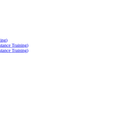
ing)
tance Training)
tance Training)