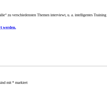
lie“ zu verschiedensten Themen interviewt, u. a. intelligentes Traini
rt werden.
sind mit
*
markiert