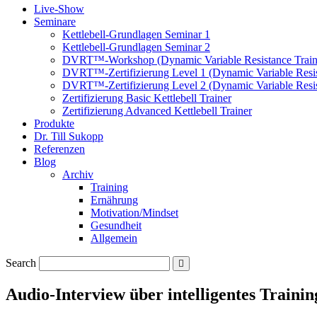
Live-Show
Seminare
Kettlebell-Grundlagen Seminar 1
Kettlebell-Grundlagen Seminar 2
DVRT™-Workshop (Dynamic Variable Resistance Train
DVRT™-Zertifizierung Level 1 (Dynamic Variable Resis
DVRT™-Zertifizierung Level 2 (Dynamic Variable Resis
Zertifizierung Basic Kettlebell Trainer
Zertifizierung Advanced Kettlebell Trainer
Produkte
Dr. Till Sukopp
Referenzen
Blog
Archiv
Training
Ernährung
Motivation/Mindset
Gesundheit
Allgemein
Search
Audio-Interview über intelligentes Trainin