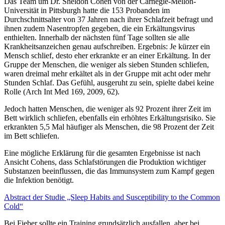
Das Team um Dr. Sheldon Cohen von der Carnegie-Mellon-
Universität in Pittsburgh hatte die 153 Probanden im
Durchschnittsalter von 37 Jahren nach ihrer Schlafzeit befragt und
ihnen zudem Nasentropfen gegeben, die ein Erkältungsvirus
enthielten. Innerhalb der nächsten fünf Tage sollten sie alle
Krankheitsanzeichen genau aufschreiben. Ergebnis: Je kürzer ein
Mensch schlief, desto eher erkrankte er an einer Erkältung. In der
Gruppe der Menschen, die weniger als sieben Stunden schliefen,
waren dreimal mehr erkältet als in der Gruppe mit acht oder mehr
Stunden Schlaf. Das Gefühl, ausgeruht zu sein, spielte dabei keine
Rolle (Arch Int Med 169, 2009, 62).
Jedoch hatten Menschen, die weniger als 92 Prozent ihrer Zeit im
Bett wirklich schliefen, ebenfalls ein erhöhtes Erkältungsrisiko. Sie
erkrankten 5,5 Mal häufiger als Menschen, die 98 Prozent der Zeit
im Bett schliefen.
Eine mögliche Erklärung für die gesamten Ergebnisse ist nach
Ansicht Cohens, dass Schlafstörungen die Produktion wichtiger
Substanzen beeinflussen, die das Immunsystem zum Kampf gegen
die Infektion benötigt.
Abstract der Studie „Sleep Habits and Susceptibility to the Common
Cold“
Bei Fieber sollte ein Training grundsätzlich ausfallen, aber bei