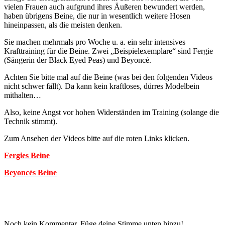
vielen Frauen auch aufgrund ihres Äußeren bewundert werden,
haben übrigens Beine, die nur in wesentlich weitere Hosen
hineinpassen, als die meisten denken.
Sie machen mehrmals pro Woche u. a. ein sehr intensives
Krafttraining für die Beine. Zwei „Beispielexemplare“ sind Fergie
(Sängerin der Black Eyed Peas) und Beyoncé.
Achten Sie bitte mal auf die Beine (was bei den folgenden Videos
nicht schwer fällt). Da kann kein kraftloses, dürres Modelbein
mithalten…
Also, keine Angst vor hohen Widerständen im Training (solange die
Technik stimmt).
Zum Ansehen der Videos bitte auf die roten Links klicken.
Fergies Beine
Beyoncés Beine
Noch kein Kommentar, Füge deine Stimme unten hinzu!