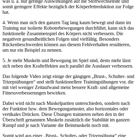
was u. a. nur geringe Auswirkungen auf die Stoffwechselrate und
somit geringere Effekte bezüglich der Körperfettreduktion zur Folge
hat.
4. Wenn man sich den ganzen Tag lang kaum bewegt und dann im
Training nur isolierte Roboterbewegungen durchführt, kann sich das
funktionelle Zusammenspiel des Körpers nicht verbessern. Die
negativen gesundheitlichen Folgen sind vielfältig. Besonders
Rückenbeschwerden können aus diesem Fehlverhalten resultieren,
um nur ein Beispiel zu nennen.
5. Je mehr Muskeln und Bewegung im Spiel sind, desto mehr lässt
sich neben den Krafteffekten auch parallel die Ausdauer verbessern.
Das folgende Video zeigt einige der gängigen „Brust-, Schulter- und
Trizepsübungen“ und stellt funktionellere Trainingsübungen vor, die
mit viel weniger Zeitaufwand meist bessere Kraft- und allgemeine
Fitnessverbesserungen bewirken.
Dabei wird nicht nach Muskelpartien unterschieden, sondern nach
der Funktion bzw. dem Bewegungsmuster, also horizontales oder
vertikales Drücken. Diese Übungen trainieren neben den in der
Überschrift genannten Muskeln zusätzlich die Stabilität im ganzen
Rumpf und je nach Variante die Beinmuskeln noch mit.
Somit wird aus einer „Brust-, Schulter- oder Trizepsübung“ eine