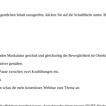
gentlichen Inhalt zuzugreifen, klicken Sie auf die Schaltfläche unten. 
nden Muskulatur geschult und gleichzeitig die Beweglichkeit im Oberkö
tiver gestalten.
 Pause zwischen zwei Kraftübungen ein.
t.
ann schau dir mein kostenloses Webinar zum Thema an:
tlich effektiver gestalten lassen, dann besuche einen unserer DVRT-