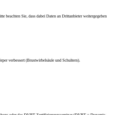
Bitte beachten Sie, dass dabei Daten an Drittanbieter weitergegeben
rper verbessert (Brustwirbelsäule und Schultern).
Workshops oder das DVRT-Zertifizierungsseminar (DVRT = Dynamic