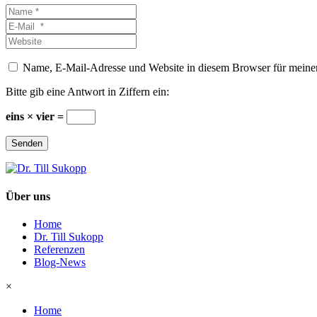
Name
*
E-
Mail
Website
*
Name, E-Mail-Adresse und Website in diesem Browser für meine
Bitte gib eine Antwort in Ziffern ein:
eins × vier =
Senden
Über uns
Home
Dr. Till Sukopp
Referenzen
Blog-News
×
Home