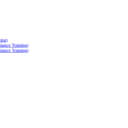
ing)
tance Training)
tance Training)