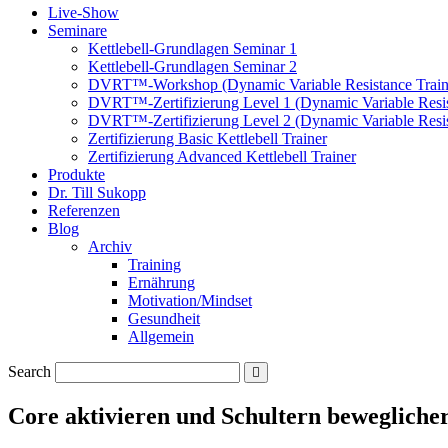
Live-Show
Seminare
Kettlebell-Grundlagen Seminar 1
Kettlebell-Grundlagen Seminar 2
DVRT™-Workshop (Dynamic Variable Resistance Train
DVRT™-Zertifizierung Level 1 (Dynamic Variable Resis
DVRT™-Zertifizierung Level 2 (Dynamic Variable Resis
Zertifizierung Basic Kettlebell Trainer
Zertifizierung Advanced Kettlebell Trainer
Produkte
Dr. Till Sukopp
Referenzen
Blog
Archiv
Training
Ernährung
Motivation/Mindset
Gesundheit
Allgemein
Search
Core aktivieren und Schultern beweglich