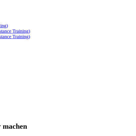
ing)
tance Training)
tance Training)
er machen