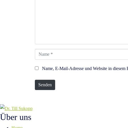
m
m
e
n
t
a
N
r
a
*
Name, E-Mail-Adresse und Website in diesem 
m
e
Senden
*
Über uns
Home