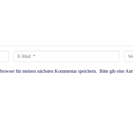
E
W
-
e
Browser für meinen nächsten Kommentar speichern.
Bitte gib eine Ant
M
b
a
s
i
i
l
t
*
e