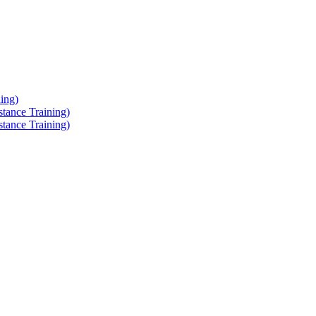
ing)
tance Training)
tance Training)