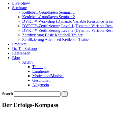
Live-Show
Seminare
Kettlebell-Grundlagen Seminar 1
Kettlebell-Grundlagen Seminar 2
DVRT™-Workshop (Dynamic Variable Resistance Train
DVRT™-Zertifizierung Level 1 (Dynamic Variable Resis
DVRT™-Zertifizierung Level 2 (Dynamic Variable Resis
Zertifizierung Basic Kettlebell Trainer
Zertifizierung Advanced Kettlebell Trainer
Produkte
Dr. Till Sukopp
Referenzen
Blog
Archiv
Training
Ernährung
Motivation/Mindset
Gesundheit
Allgemein
Search
Der Erfolgs-Kompass