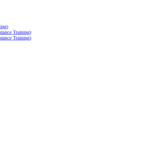
ing)
tance Training)
tance Training)