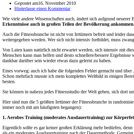
Gepostet am
16. November 2010
Hinterlasse einen Kommentar
Wie viele andere Wissenschaften auch, ändert sich aufgrund neuerer 
Erkenntnisse auch in großen Teilen der Bevölkerung ankommen
Auch die Fitnessbranche ist nicht von Irrtümern befreit und leider dau
weitergegeben werden. Wer sich nicht intensiv fortbildet, muss zwang
Von Laien kann natürlich nicht erwartet werden, sich intensiv mit di
Menschen kann man helfen und desto schnellere/bessere Ergebnisse wer
dankbar darüber sein wieder etwas dazu gelernt zu haben.
Eines vorweg: auch ich habe die folgenden Fehler gemacht und über J
Schon mehrfach musste ich mein komplettes Weltbild in einigen Bereic
besten.
Sie können in nahezu jedes Fitnessstudio der Welt gehen, sich dort um
Hier sind nun die 5 größten Irrtümer der Fitnessbranche in randomisi
immer noch mit am häufigsten begangen):
1. Aerobes Training (moderates Ausdauertraining) zur Körperfe
Eigentlich sollte es gar keiner großen Erklärung mehr bedürfen, denn 
als ein moderates Ausdauertraining nach der Dauermethode. Gemeint i