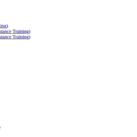
ing)
tance Training)
tance Training)
e