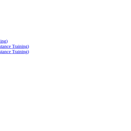
ing)
tance Training)
tance Training)