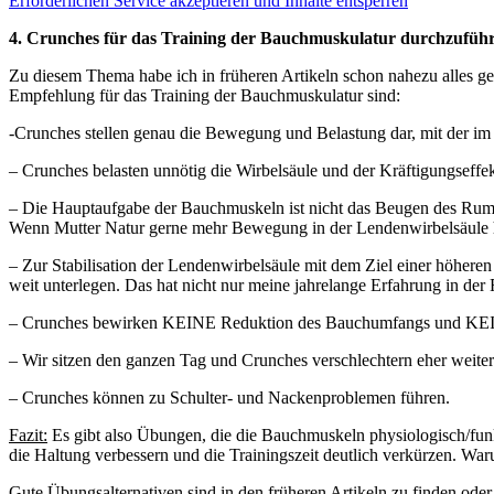
Erforderlichen Service akzeptieren und Inhalte entsperren
4. Crunches für das Training der Bauchmuskulatur durchzufüh
Zu diesem Thema habe ich in früheren Artikeln schon nahezu alles ge
Empfehlung für das Training der Bauchmuskulatur sind:
-Crunches stellen genau die Bewegung und Belastung dar, mit der i
– Crunches belasten unnötig die Wirbelsäule und der Kräftigungseffekt
– Die Hauptaufgabe der Bauchmuskeln ist nicht das Beugen des Rump
Wenn Mutter Natur gerne mehr Bewegung in der Lendenwirbelsäule hätt
– Zur Stabilisation der Lendenwirbelsäule mit dem Ziel einer höher
weit unterlegen. Das hat nicht nur meine jahrelange Erfahrung in der 
– Crunches bewirken KEINE Reduktion des Bauchumfangs und KEIN
– Wir sitzen den ganzen Tag und Crunches verschlechtern eher weiter
– Crunches können zu Schulter- und Nackenproblemen führen.
Fazit:
Es gibt also Übungen, die die Bauchmuskeln physiologisch/funkti
die Haltung verbessern und die Trainingszeit deutlich verkürzen. W
Gute Übungsalternativen sind in den früheren Artikeln zu finden oder 