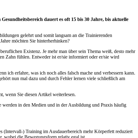
 Gesundheitsbereich dauert es oft 15 bis 30 Jahre, bis aktuelle
ortbildungen gelehrt und somit langsam an die Trainierenden
e Jahre möchten Sie hinterherhinken?
er beruflichen Existenz. Je mehr man über sein Thema weiß, desto mehr
 Zahn fühlen. Entweder ist er/sie informiert oder er/sie wird
nn ich erfahre, was ich noch alles falsch mache und verbessern kann.
ehört nun mal dazu und durch Fehler lernen viele schließlich am
t, wenn Sie diesen Artikel weiterlesen.
ese werden in den Medien und in der Ausbildung und Praxis häufig
s (Intervall-) Training im Ausdauerbereich mehr Körperfett reduziert
, wobei die Bewegungsform relativ egal ist.