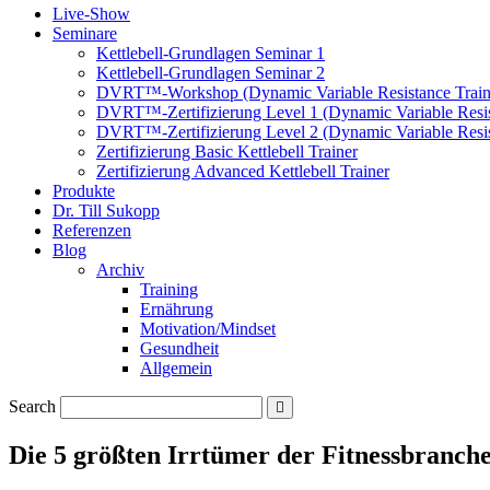
Live-Show
Seminare
Kettlebell-Grundlagen Seminar 1
Kettlebell-Grundlagen Seminar 2
DVRT™-Workshop (Dynamic Variable Resistance Train
DVRT™-Zertifizierung Level 1 (Dynamic Variable Resis
DVRT™-Zertifizierung Level 2 (Dynamic Variable Resis
Zertifizierung Basic Kettlebell Trainer
Zertifizierung Advanced Kettlebell Trainer
Produkte
Dr. Till Sukopp
Referenzen
Blog
Archiv
Training
Ernährung
Motivation/Mindset
Gesundheit
Allgemein
Search
Die 5 größten Irrtümer der Fitnessbranch