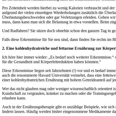
Pro Zeiteinheit werden hierbei zu wenig Kalorien verbraucht und der 
aufgrund der vielen einseitigen Wiederholungen zusätzlich die Überla
Überlastungsbeschwerden oder gar Verletzungen erleiden. Gehen wir
muss, dann kann man sich die Belastung in etwa vorstellen. Beim züg
Und Radfahren? Sie sitzen doch ohnehin schon den ganzen Tag in gebeu
Falls diese Erkenntnisse für Sie neu sind, dann finden Sie rechts im B
2. Eine kohlenhydratreiche und fettarme Ernährung zur Körper
Ich höre hier immer wieder: „Es bedarf noch weiterer Erkenntnisse.“
für die Gesundheit und Körperfettreduktion haben könnten.“
Diese Erkenntnisse liegen seit Jahrzehnten (!) vor und es bedarf imm
auch die renommierte Havard Universität vermehrt, dass eine fetteiwe
einer kohlenhydratreichen Ernährung mit hohem Getreideanteil auf je
Wer das nicht glauben mag oder weniger wissenschaftlich orientiert i
Kundschaft zu vergraulen, kränker zu machen oder die Trainingserge
erlauben kann.
Auch in der Ernährungstherapie gibt es unzählige Beispiele, wie sich
lindern lassen. Häufig werden bisher eingenommene Medikamente dadu