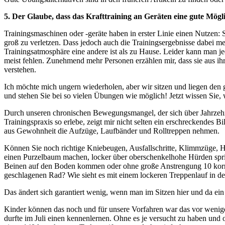
5. Der Glaube, dass das Krafttraining an Geräten eine gute Mög
Trainingsmaschinen oder -geräte haben in erster Linie einen Nutzen: 
groß zu verletzen. Dass jedoch auch die Trainingsergebnisse dabei me
Trainingsatmosphäre eine andere ist als zu Hause. Leider kann man j
meist fehlen. Zunehmend mehr Personen erzählen mir, dass sie aus ihre
verstehen.
Ich möchte mich ungern wiederholen, aber wir sitzen und liegen den
und stehen Sie bei so vielen Übungen wie möglich! Jetzt wissen Sie, wa
Durch unseren chronischen Bewegungsmangel, der sich über Jahrzehnt
Trainingspraxis so erlebe, zeigt mir nicht selten ein erschreckendes B
aus Gewohnheit die Aufzüge, Laufbänder und Rolltreppen nehmen.
Können Sie noch richtige Kniebeugen, Ausfallschritte, Klimmzüge, H
einen Purzelbaum machen, locker über oberschenkelhohe Hürden sprin
Beinen auf den Boden kommen oder ohne große Anstrengung 10 korre
geschlagenen Rad? Wie sieht es mit einem lockeren Treppenlauf in de
Das ändert sich garantiert wenig, wenn man im Sitzen hier und da ei
Kinder können das noch und für unsere Vorfahren war das vor wenige
durfte im Juli einen kennenlernen. Ohne es je versucht zu haben und 