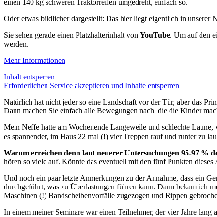
einen 140 kg schweren Traktorreifen umgedreht, einfach so.
Oder etwas bildlicher dargestellt: Das hier liegt eigentlich in unserer
Sie sehen gerade einen Platzhalterinhalt von
YouTube
. Um auf den ei
werden.
Mehr Informationen
Inhalt entsperren
Erforderlichen Service akzeptieren und Inhalte entsperren
Natürlich hat nicht jeder so eine Landschaft vor der Tür, aber das Pr
Dann machen Sie einfach alle Bewegungen nach, die die Kinder mac
Mein Neffe hatte am Wochenende Langeweile und schlechte Laune, we
es spannender, im Haus 22 mal (!) vier Treppen rauf und runter zu la
Warum erreichen denn laut neuerer Untersuchungen 95-97 % der M
hören so viele auf. Könnte das eventuell mit den fünf Punkten dieses
Und noch ein paar letzte Anmerkungen zu der Annahme, dass ein Gerä
durchgeführt, was zu Überlastungen führen kann. Dann bekam ich mehr
Maschinen (!) Bandscheibenvorfälle zugezogen und Rippen gebrochen h
In einem meiner Seminare war einen Teilnehmer, der vier Jahre lang 