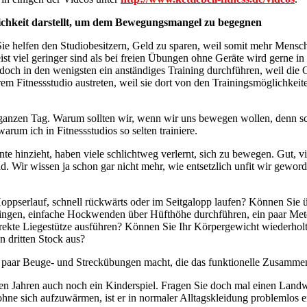
lichkeit darstellt, um dem Bewegungsmangel zu begegnen
Sie helfen den Studiobesitzern, Geld zu sparen, weil somit mehr Mensc
ist viel geringer sind als bei freien Übungen ohne Geräte wird gerne i
edoch in den wenigsten ein anständiges Training durchführen, weil die
m Fitnessstudio austreten, weil sie dort von den Trainingsmöglichkeiten
 ganzen Tag. Warum sollten wir, wenn wir uns bewegen wollen, denn s
rum ich in Fitnessstudios so selten trainiere.
e hinzieht, haben viele schlichtweg verlernt, sich zu bewegen. Gut, v
ild. Wir wissen ja schon gar nicht mehr, wie entsetzlich unfit wir gewo
oppserlauf, schnell rückwärts oder im Seitgalopp laufen? Können Sie 
gen, einfache Hockwenden über Hüfthöhe durchführen, ein paar Meter h
kte Liegestütze ausführen? Können Sie Ihr Körpergewicht wiederhol
n dritten Stock aus?
n paar Beuge- und Streckübungen macht, die das funktionelle Zusammens
n Jahren auch noch ein Kinderspiel. Fragen Sie doch mal einen Landwir
ohne sich aufzuwärmen, ist er in normaler Alltagskleidung problemlos 