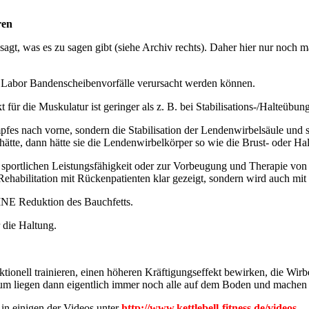
ren
sagt, was es zu sagen gibt (siehe Archiv rechts). Daher hier nur noc
m Labor Bandenscheibenvorfälle verursacht werden können.
 für die Muskulatur ist geringer als z. B. bei Stabilisations-/Halteüb
fes nach vorne, sondern die Stabilisation der Lendenwirbelsäule und
e, dann hätte sie die Lendenwirbelkörper so wie die Brust- oder Halsw
en sportlichen Leistungsfähigkeit oder zur Vorbeugung und Therapie v
Rehabilitation mit Rückenpatienten klar gezeigt, sondern wird auch mit 
E Reduktion des Bauchfetts.
 die Haltung.
onell trainieren, einen höheren Kräftigungseffekt bewirken, die Wirbels
arum liegen dann eigentlich immer noch alle auf dem Boden und mache
in einigen der Videos unter
http://www.kettlebell-fitness.de/videos
.