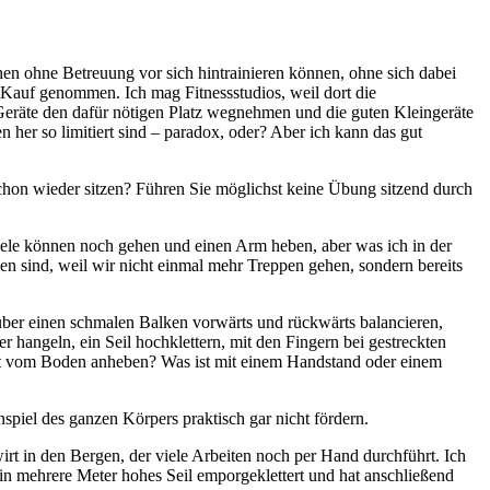
hen ohne Betreuung vor sich hintrainieren können, ohne sich dabei
n Kauf genommen. Ich mag Fitnessstudios, weil dort die
 Geräte den dafür nötigen Platz wegnehmen und die guten Kleingeräte
 her so limitiert sind – paradox, oder? Aber ich kann das gut
chon wieder sitzen? Führen Sie möglichst keine Übung sitzend durch
iele können noch gehen und einen Arm heben, aber was ich in der
rden sind, weil wir nicht einmal mehr Treppen gehen, sondern bereits
über einen schmalen Balken vorwärts und rückwärts balancieren,
angeln, ein Seil hochklettern, mit den Fingern bei gestreckten
t vom Boden anheben? Was ist mit einem Handstand oder einem
piel des ganzen Körpers praktisch gar nicht fördern.
t in den Bergen, der viele Arbeiten noch per Hand durchführt. Ich
ein mehrere Meter hohes Seil emporgeklettert und hat anschließend