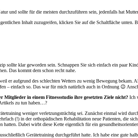
 Natur und sollte für die meisten durchzuführen sein, jedenfalls hat Mutte
gentlichen Inhalt zuzugreifen, klicken Sie auf die Schaltfläche unten. 
inzip sollte klar geworden sein. Schnappen Sie sich einfach ein paar Kin
hen. Das kommt dem schon recht nahe.
il er aufgrund des schlechten Wetters zu wenig Bewegung bekam. Als
ufen – einfach so. Das war für mich natürlich auch in Ordnung 😉 Ansc
itglieder in einem Fitnessstudio ihre gesetzten Ziele nicht?
Ich w
 Artikels zu tun haben…?
tetraining weniger verletzungsträchtig sei. Zunächst einmal wird dur
fach (!) in der orthopädischen Rehabilitation neue Patienten, die sich
atten. Dabei wirbt diese Kette eigentlich für ein gesundheitsorientier
ausschließlich Gerätetraining durchgeführt hatte. Ich habe eine gute 