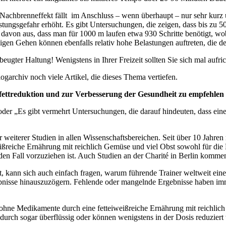
Nachbrenneffekt fällt im Anschluss – wenn überhaupt – nur sehr kurz un
stungsgefahr erhöht. Es gibt Untersuchungen, die zeigen, dass bis zu 5
 davon aus, dass man für 1000 m laufen etwa 930 Schritte benötigt, 
igen Gehen können ebenfalls relativ hohe Belastungen auftreten, die d
gter Haltung! Wenigstens in Ihrer Freizeit sollten Sie sich mal aufric
logarchiv noch viele Artikel, die dieses Thema vertiefen.
fettreduktion und zur Verbesserung der Gesundheit zu empfehlen
 oder „Es gibt vermehrt Untersuchungen, die darauf hindeuten, dass e
er weiterer Studien in allen Wissenschaftsbereichen. Seit über 10 Jahr
ißreiche Ernährung mit reichlich Gemüse und viel Obst sowohl für die 
den Fall vorzuziehen ist. Auch Studien an der Charité in Berlin komme
st, kann sich auch einfach fragen, warum führende Trainer weltweit ei
bnisse hinauszuzögern. Fehlende oder mangelnde Ergebnisse haben imm
 ohne Medikamente durch eine fetteiweißreiche Ernährung mit reichlich
rch sogar überflüssig oder können wenigstens in der Dosis reduziert