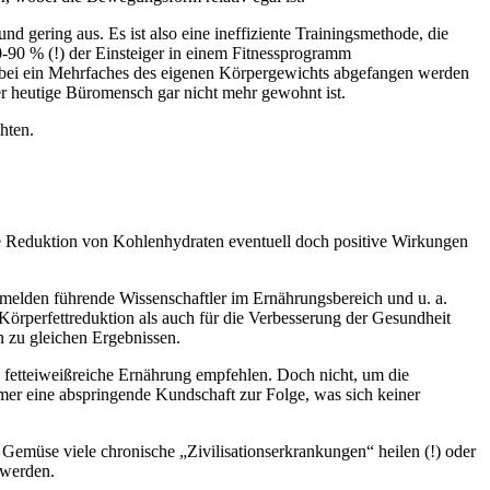
d gering aus. Es ist also eine ineffiziente Trainingsmethode, die
0-90 % (!) der Einsteiger in einem Fitnessprogramm
wobei ein Mehrfaches des eigenen Körpergewichts abgefangen werden
er heutige Büromensch gar nicht mehr gewohnt ist.
hten.
ine Reduktion von Kohlenhydraten eventuell doch positive Wirkungen
en melden führende Wissenschaftler im Ernährungsbereich und u. a.
Körperfettreduktion als auch für die Verbesserung der Gesundheit
n zu gleichen Ergebnissen.
ne fetteiweißreiche Ernährung empfehlen. Doch nicht, um die
er eine abspringende Kundschaft zur Folge, was sich keiner
 Gemüse viele chronische „Zivilisationserkrankungen“ heilen (!) oder
 werden.