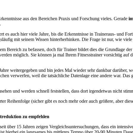
Erkenntnisse aus den Bereichen Praxis und Forschung vieles. Gerade
im
.
ert es auch hier viele Jahre, bis die Erkenntnisse in Traineraus- und F
släufig mit seinem Wissen hinterherhinken. Die Frage ist nur, wie viel
esem Bereich zu befassen, doch für Trainer bildet dies die Grundlage d
den möglich. Sie können ja mal Ihrem Fitnesstrainer vorsichtig auf den
ahre weitergegeben und bin jedes Mal wieder sehr dankbar darüber, we
hen verwerfen, weil die tatsächliche Datenlage eine andere war. Das g
sehen und werden schnell feststellen, dass dort irgendetwas nicht stimm
erter Reihenfolge (sicher gibt es noch mehr oder auch größere, aber di
ttreduktion zu empfehlen
seit über 15 Jahren zeigen Vergleichsuntersuchungen, dass ein intensive
st hierbei ein langsames bis mittleres Tempo über 20-90 Minuten Dauer