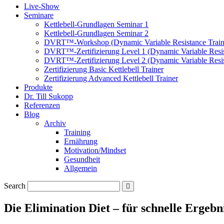
Live-Show
Seminare
Kettlebell-Grundlagen Seminar 1
Kettlebell-Grundlagen Seminar 2
DVRT™-Workshop (Dynamic Variable Resistance Train
DVRT™-Zertifizierung Level 1 (Dynamic Variable Resis
DVRT™-Zertifizierung Level 2 (Dynamic Variable Resis
Zertifizierung Basic Kettlebell Trainer
Zertifizierung Advanced Kettlebell Trainer
Produkte
Dr. Till Sukopp
Referenzen
Blog
Archiv
Training
Ernährung
Motivation/Mindset
Gesundheit
Allgemein
Search
Die Elimination Diet – für schnelle Ergebn