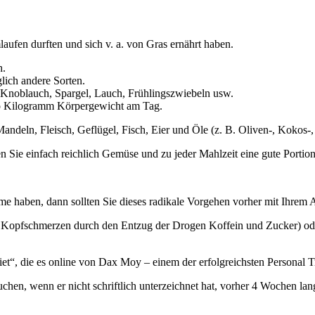
aufen durften und sich v. a. von Gras ernährt haben.
h.
lich andere Sorten.
), Knoblauch, Spargel, Lauch, Frühlingszwiebeln usw.
 pro Kilogramm Körpergewicht am Tag.
andeln, Fleisch, Geflügel, Fisch, Eier und Öle (z. B. Oliven-, Kokos-,
 Sie einfach reichlich Gemüse und zu jeder Mahlzeit eine gute Portion 
eme haben, dann sollten Sie dieses radikale Vorgehen vorher mit Ihrem A
 B. Kopfschmerzen durch den Entzug der Drogen Koffein und Zucker) 
et“, die es online von Dax Moy – einem der erfolgreichsten Personal T
hen, wenn er nicht schriftlich unterzeichnet hat, vorher 4 Wochen lan