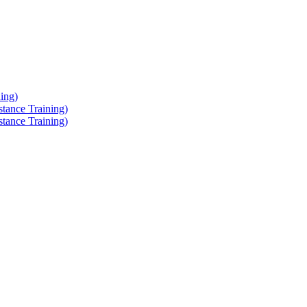
ing)
tance Training)
tance Training)