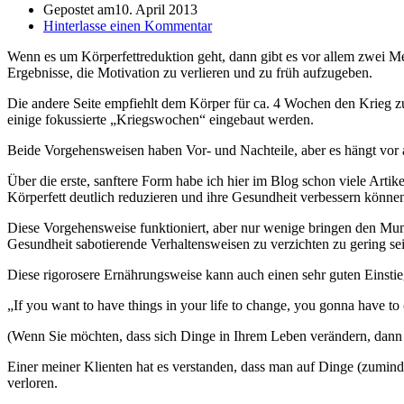
Gepostet am
10. April 2013
Hinterlasse einen Kommentar
Wenn es um Körperfettreduktion geht, dann gibt es vor allem zwei Mei
Ergebnisse, die Motivation zu verlieren und zu früh aufzugeben.
Die andere Seite empfiehlt dem Körper für ca. 4 Wochen den Krieg z
einige fokussierte „Kriegswochen“ eingebaut werden.
Beide Vorgehensweisen haben Vor- und Nachteile, aber es hängt vor 
Über die erste, sanftere Form habe ich hier im Blog schon viele Artike
Körperfett deutlich reduzieren und ihre Gesundheit verbessern könne
Diese Vorgehensweise funktioniert, aber nur wenige bringen den Mumm
Gesundheit sabotierende Verhaltensweisen zu verzichten zu gering se
Diese rigorosere Ernährungsweise kann auch einen sehr guten Einstie
„If you want to have things in your life to change, you gonna have to 
(Wenn Sie möchten, dass sich Dinge in Ihrem Leben verändern, dann
Einer meiner Klienten hat es verstanden, dass man auf Dinge (zumin
verloren.