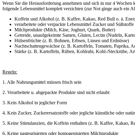
Wenn Sie die Herausforderung annehmen und sich in nur 4 Wochen kör
folgende Lebensmittel komplett verzichten (zur Not ginge auch ein Ab
Koffein und Alkohol (z. B. Kaffee, Kakao, Red Bull o. ä. En
verarbeitete oder verpackte Lebensmittel Zucker und Süßstoffe
Milchprodukte (Milch, Käse, Joghurt, Quark, Butter)
Getreide, unaufgekeimte Samen, Gluten, Lectin (Nudeln, Kartof
Hülsenfrüchte (z. B. Bohnen, Erbsen, Linsen und Erdnüsse)
Nachtschattengewächse (z. B. Kartoffeln, Tomaten, Paprika, A
Stärke (z. B. Kartoffeln, Rüben, Kohlrabi, Kohl-/Steckrübe, A
Regeln:
1. Alle Nahrungsmittel müssen frisch sein
2. Verarbeitete u. abgepackte Produkte sind nicht erlaubt
3. Kein Alkohol in jeglicher Form
4. Kein Zucker, Zuckerersatzstoffe oder jegliche künstliche oder natü
5. Keine Stimulanzien, die Koffein enthalten (z. B. Kaffee, Kakao,
6. Keine pasteurisierten oder homogenisierten Milchprodukte