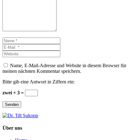
Name
*
E-
Mail
Website
*
Name, E-Mail-Adresse und Website in diesem Browser für
meinen nächsten Kommentar speichern.
Bitte gib eine Antwort in Ziffern ein:
zwei × 3 =
Senden
Über uns