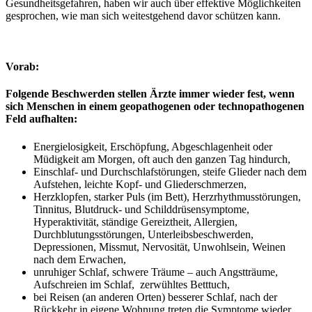
Gesundheitsgefahren, haben wir auch über effektive Möglichkeiten
gesprochen, wie man sich weitestgehend davor schützen kann.
Vorab:
Folgende Beschwerden stellen Ärzte immer wieder fest, wenn
sich Menschen in einem geopathogenen oder technopathogenen
Feld aufhalten:
Energielosigkeit, Erschöpfung, Abgeschlagenheit oder
Müdigkeit am Morgen, oft auch den ganzen Tag hindurch,
Einschlaf- und Durchschlafstörungen, steife Glieder nach dem
Aufstehen, leichte Kopf- und Gliederschmerzen,
Herzklopfen, starker Puls (im Bett), Herzrhythmusstörungen,
Tinnitus, Blutdruck- und Schilddrüsensymptome,
Hyperaktivität, ständige Gereiztheit, Allergien,
Durchblutungsstörungen, Unterleibsbeschwerden,
Depressionen, Missmut, Nervosität, Unwohlsein, Weinen
nach dem Erwachen,
unruhiger Schlaf, schwere Träume – auch Angstträume,
Aufschreien im Schlaf, zerwühltes Betttuch,
bei Reisen (an anderen Orten) besserer Schlaf, nach der
Rückkehr in eigene Wohnung treten die Symptome wieder