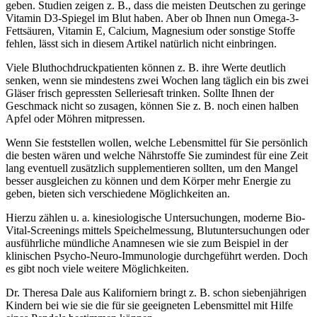
geben. Studien zeigen z. B., dass die meisten Deutschen zu geringe
Vitamin D3-Spiegel im Blut haben. Aber ob Ihnen nun Omega-3-
Fettsäuren, Vitamin E, Calcium, Magnesium oder sonstige Stoffe
fehlen, lässt sich in diesem Artikel natürlich nicht einbringen.
Viele Bluthochdruckpatienten können z. B. ihre Werte deutlich
senken, wenn sie mindestens zwei Wochen lang täglich ein bis zwei
Gläser frisch gepressten Selleriesaft trinken. Sollte Ihnen der
Geschmack nicht so zusagen, können Sie z. B. noch einen halben
Apfel oder Möhren mitpressen.
Wenn Sie feststellen wollen, welche Lebensmittel für Sie persönlich
die besten wären und welche Nährstoffe Sie zumindest für eine Zeit
lang eventuell zusätzlich supplementieren sollten, um den Mangel
besser ausgleichen zu können und dem Körper mehr Energie zu
geben, bieten sich verschiedene Möglichkeiten an.
Hierzu zählen u. a. kinesiologische Untersuchungen, moderne Bio-
Vital-Screenings mittels Speichelmessung, Blutuntersuchungen oder
ausführliche mündliche Anamnesen wie sie zum Beispiel in der
klinischen Psycho-Neuro-Immunologie durchgeführt werden. Doch
es gibt noch viele weitere Möglichkeiten.
Dr. Theresa Dale aus Kaliforniern bringt z. B. schon siebenjährigen
Kindern bei wie sie die für sie geeigneten Lebensmittel mit Hilfe