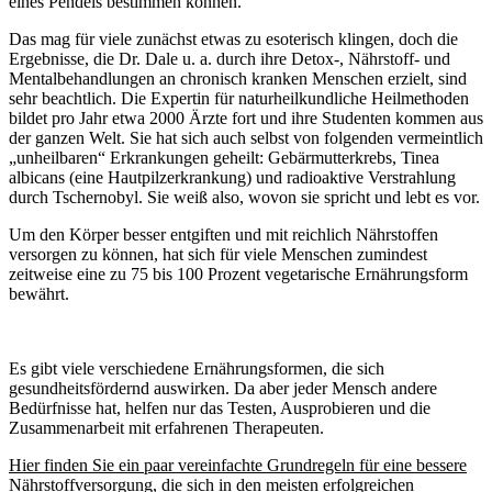
eines Pendels bestimmen können.
Das mag für viele zunächst etwas zu esoterisch klingen, doch die
Ergebnisse, die Dr. Dale u. a. durch ihre Detox-, Nährstoff- und
Mentalbehandlungen an chronisch kranken Menschen erzielt, sind
sehr beachtlich. Die Expertin für naturheilkundliche Heilmethoden
bildet pro Jahr etwa 2000 Ärzte fort und ihre Studenten kommen aus
der ganzen Welt. Sie hat sich auch selbst von folgenden vermeintlich
„unheilbaren“ Erkrankungen geheilt: Gebärmutterkrebs, Tinea
albicans (eine Hautpilzerkrankung) und radioaktive Verstrahlung
durch Tschernobyl. Sie weiß also, wovon sie spricht und lebt es vor.
Um den Körper besser entgiften und mit reichlich Nährstoffen
versorgen zu können, hat sich für viele Menschen zumindest
zeitweise eine zu 75 bis 100 Prozent vegetarische Ernährungsform
bewährt.
Es gibt viele verschiedene Ernährungsformen, die sich
gesundheitsfördernd auswirken. Da aber jeder Mensch andere
Bedürfnisse hat, helfen nur das Testen, Ausprobieren und die
Zusammenarbeit mit erfahrenen Therapeuten.
Hier finden Sie ein paar vereinfachte Grundregeln für eine bessere
Nährstoffversorgung, die sich in den meisten erfolgreichen