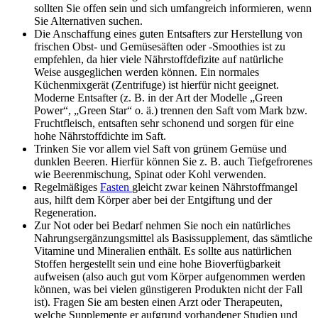
sollten Sie offen sein und sich umfangreich informieren, wenn
Sie Alternativen suchen.
Die Anschaffung eines guten Entsafters zur Herstellung von
frischen Obst- und Gemüsesäften oder -Smoothies ist zu
empfehlen, da hier viele Nährstoffdefizite auf natürliche
Weise ausgeglichen werden können. Ein normales
Küchenmixgerät (Zentrifuge) ist hierfür nicht geeignet.
Moderne Entsafter (z. B. in der Art der Modelle „Green
Power“, „Green Star“ o. ä.) trennen den Saft vom Mark bzw.
Fruchtfleisch, entsaften sehr schonend und sorgen für eine
hohe Nährstoffdichte im Saft.
Trinken Sie vor allem viel Saft von grünem Gemüse und
dunklen Beeren. Hierfür können Sie z. B. auch Tiefgefrorenes
wie Beerenmischung, Spinat oder Kohl verwenden.
Regelmäßiges
Fasten
gleicht zwar keinen Nährstoffmangel
aus, hilft dem Körper aber bei der Entgiftung und der
Regeneration.
Zur Not oder bei Bedarf nehmen Sie noch ein natürliches
Nahrungsergänzungsmittel als Basissupplement, das sämtliche
Vitamine und Mineralien enthält. Es sollte aus natürlichen
Stoffen hergestellt sein und eine hohe Bioverfügbarkeit
aufweisen (also auch gut vom Körper aufgenommen werden
können, was bei vielen günstigeren Produkten nicht der Fall
ist). Fragen Sie am besten einen Arzt oder Therapeuten,
welche Supplemente er aufgrund vorhandener Studien und