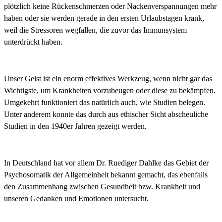
plötzlich
keine
Rückenschmerzen
oder
Nackenverspannungen
mehr
haben
oder
sie
werden
gerade
in
den
ersten
Urlaubstagen
krank,
weil
die
Stressoren
wegfallen,
die
zuvor
das
Immunsystem
unterdrückt
haben.
Unser
Geist
ist
ein
enorm
effektives
Werkzeug,
wenn
nicht
gar
das
Wichtigste,
um
Krankheiten
vorzubeugen
oder
diese
zu
bekämpfen.
Umgekehrt
funktioniert
das
natürlich
auch,
wie
Studien
belegen.
Unter
anderem
konnte
das
durch
aus
ethischer
Sicht
abscheuliche
Studien in den 1940er Jahren
gezeigt
werden.
In Deutschland hat vor allem Dr. Ruediger Dahlke das Gebiet der
Psychosomatik der Allgemeinheit bekannt gemacht, das ebenfalls
den Zusammenhang zwischen Gesundheit bzw. Krankheit und
unseren Gedanken und Emotionen untersucht.