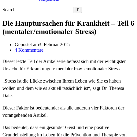
Search
Die Hauptursachen für Krankheit – Teil 6
(mentaler/emotionaler Stress)
Gepostet am
3. Februar 2015
4 Kommentare
Dieser
letzte
Teil
der
Artikelserie
befasst
sich
mit
der
wichtigsten
Ursache
für
Erkrankungen
:
mentaler
bzw.
emotionaler
Stress.
„
Stress
ist
die
Lücke
zwischen
Ihrem
Leben
wie
Sie
es
haben
wollen
und
dem
wie
es
aktuell
tatsächlich
ist
“
,
sagt
Dr.
Theresa
Dale.
Dieser
Faktor
ist
bedeutender
als
alle
anderen
vier
Faktoren der
vorangehenden Artikel
.
Das
bedeutet,
dass
ein
gesunder
Geist
und eine
positive
Grundeinstellung im Leben
für
die
Prävention
und
Therapie
von