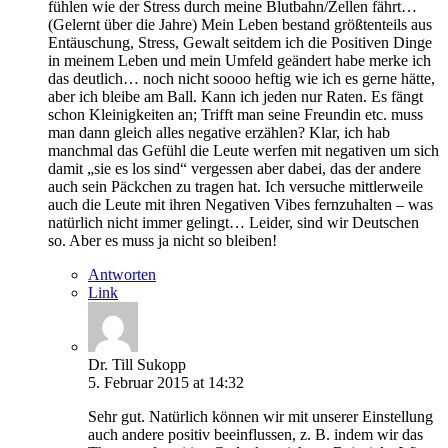
fühlen wie der Stress durch meine Blutbahn/Zellen fährt…
(Gelernt über die Jahre) Mein Leben bestand größtenteils aus
Entäuschung, Stress, Gewalt seitdem ich die Positiven Dinge
in meinem Leben und mein Umfeld geändert habe merke ich
das deutlich… noch nicht soooo heftig wie ich es gerne hätte,
aber ich bleibe am Ball. Kann ich jeden nur Raten. Es fängt
schon Kleinigkeiten an; Trifft man seine Freundin etc. muss
man dann gleich alles negative erzählen? Klar, ich hab
manchmal das Gefühl die Leute werfen mit negativen um sich
damit „sie es los sind“ vergessen aber dabei, das der andere
auch sein Päckchen zu tragen hat. Ich versuche mittlerweile
auch die Leute mit ihren Negativen Vibes fernzuhalten – was
natürlich nicht immer gelingt… Leider, sind wir Deutschen
so. Aber es muss ja nicht so bleiben!
Antworten
Link
Dr. Till Sukopp
5. Februar 2015 at 14:32
Sehr gut. Natürlich können wir mit unserer Einstellung
auch andere positiv beeinflussen, z. B. indem wir das