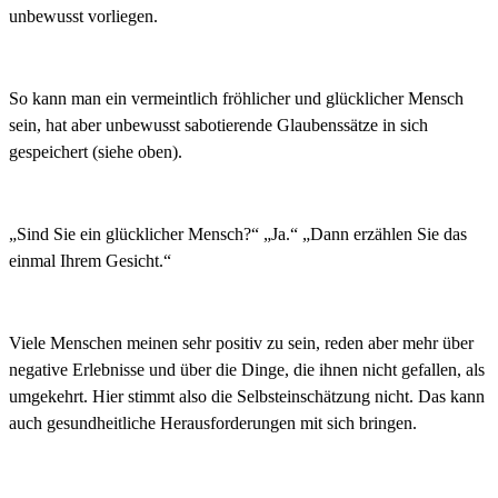
unbewusst vorliegen.
So kann man ein vermeintlich fröhlicher und glücklicher Mensch
sein, hat aber unbewusst sabotierende Glaubenssätze in sich
gespeichert (siehe oben).
„Sind
Sie
ein
glücklicher
Mensch?“ „Ja.“
„
Dann
erzählen
Sie
das
einmal
Ihrem
Gesicht.“
Viele
Menschen
meinen
sehr
positiv
zu
sein,
reden
aber
mehr
über
negative
Erlebnisse
und
über
die
Dinge,
die
ihnen
nicht
gefallen,
als
umgekehrt.
Hier
stimmt
also
die Selbsteinschätzung
nicht.
D
as
kann
auch
gesundheitliche
Herausforderungen
mit
sich
bringen.