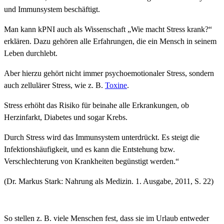
und
Immunsystem
beschäftigt.
Man
kann
kPNI
auch
als
Wissenschaft
„
Wie
macht
Stress
krank?
“
erklären.
Dazu
gehören
alle
Erfahrungen,
die
ein
Mensch
in
seinem
Leben
durchlebt.
Aber
hierzu
gehört
nicht
immer
psychoemotionaler
Stress,
sondern
auch
zellulärer
Stress,
wie
z.
B.
Toxine
.
Stress
erhöht
das
Risiko
für
beinahe
alle
Erkrankungen,
ob
Herzinfarkt,
Diabetes
und
sogar
Krebs.
Durch
Stress
wird
das
Immunsystem
unterdrückt.
Es
steigt
die
Infektionshäufigkeit,
und
es
kann
die
Entstehung
bzw.
Verschlechterung
von
Krankheiten
begünstigt
werden.
“
(Dr.
Markus
Stark:
Nahrung
als
Medizin.
1.
Ausgabe,
2011,
S.
22
)
So
stellen
z.
B.
viele
Menschen
fest,
dass
sie
im
Urlaub
entweder