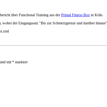
ericht über Functional Training aus der
Primal Fitness Box
in Köln.
, wobei der Eingangssatz "Bis zur Schmerzgrenze und darüber hinaus" d
ln.xml
sind mit
*
markiert