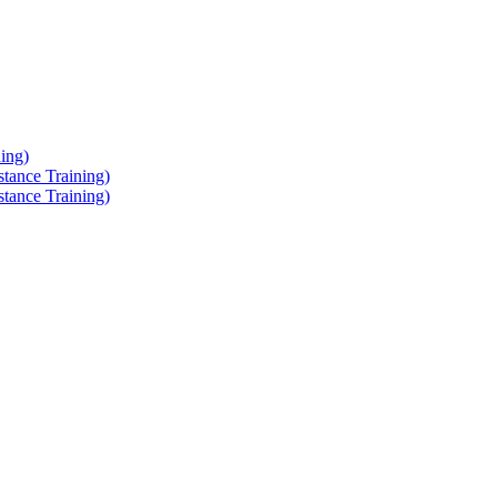
ing)
tance Training)
tance Training)