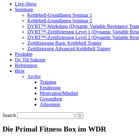
Live-Show
Seminare
Kettlebell-Grundlagen Seminar 1
Kettlebell-Grundlagen Seminar 2
DVRT™-Workshop (Dynamic Variable Resistance Train
DVRT™-Zertifizierung Level 1 (Dynamic Variable Resis
DVRT™-Zertifizierung Level 2 (Dynamic Variable Resis
Zertifizierung Basic Kettlebell Trainer
Zertifizierung Advanced Kettlebell Trainer
Produkte
Dr. Till Sukopp
Referenzen
Blog
Archiv
Training
Ernährung
Motivation/Mindset
Gesundheit
Allgemein
Search
Die Primal Fitness Box im WDR