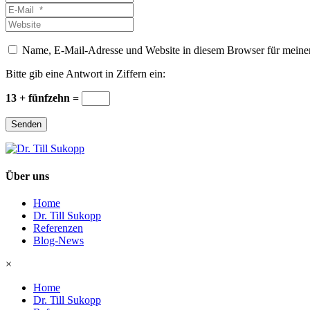
*
E-
Mail
Website
*
Name, E-Mail-Adresse und Website in diesem Browser für meine
Bitte gib eine Antwort in Ziffern ein:
13 + fünfzehn =
Senden
Über uns
Home
Dr. Till Sukopp
Referenzen
Blog-News
×
Home
Dr. Till Sukopp