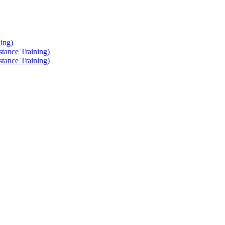
ing)
tance Training)
tance Training)