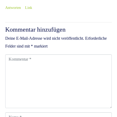
Antworten
Link
Kommentar hinzufügen
Deine E-Mail-Adresse wird nicht veröffentlicht.
Erforderliche
Felder sind mit
*
markiert
K
o
m
m
e
n
t
a
N