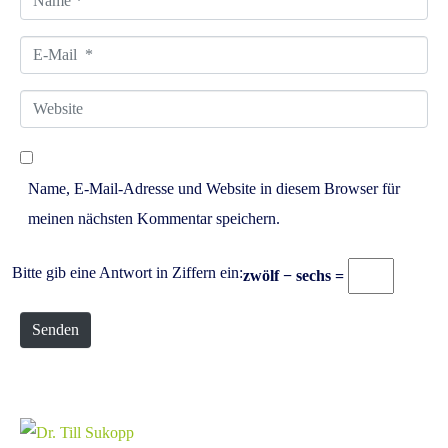
r
a
*
E
m
-
e
W
M
*
e
a
b
i
Name, E-Mail-Adresse und Website in diesem Browser für
s
l
meinen nächsten Kommentar speichern.
i
*
t
Bitte gib eine Antwort in Ziffern ein:
zwölf − sechs =
e
Senden