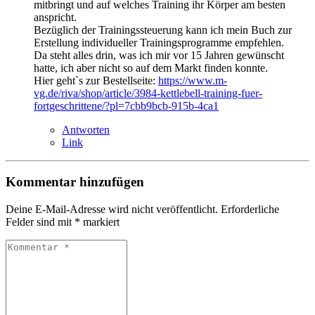
mitbringt und auf welches Training ihr Körper am besten
anspricht.
Bezüglich der Trainingssteuerung kann ich mein Buch zur
Erstellung individueller Trainingsprogramme empfehlen.
Da steht alles drin, was ich mir vor 15 Jahren gewünscht
hatte, ich aber nicht so auf dem Markt finden konnte.
Hier geht`s zur Bestellseite:
https://www.m-
vg.de/riva/shop/article/3984-kettlebell-training-fuer-
fortgeschrittene/?pl=7cbb9bcb-915b-4ca1
Antworten
Link
Kommentar hinzufügen
Deine E-Mail-Adresse wird nicht veröffentlicht.
Erforderliche
Felder sind mit
*
markiert
Kommentar
*