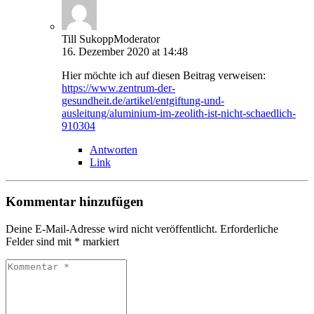
Till Sukopp
Moderator
16. Dezember 2020 at 14:48
Hier möchte ich auf diesen Beitrag verweisen:
https://www.zentrum-der-
gesundheit.de/artikel/entgiftung-und-
ausleitung/aluminium-im-zeolith-ist-nicht-schaedlich-
910304
Antworten
Link
Kommentar hinzufügen
Deine E-Mail-Adresse wird nicht veröffentlicht.
Erforderliche
Felder sind mit
*
markiert
Kommentar
*