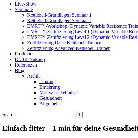
Live-Show
Seminare
Kettlebell-Grundlagen Seminar 1
Kettlebell-Grundlagen Seminar 2
DVRT™-Workshop (Dynamic Variable Resistance Train
DVRT™-Zertifizierung Level 1 (Dynamic Variable Resis
DVRT™-Zertifizierung Level 2 (Dynamic Variable Resis
Zertifizierung Basic Kettlebell Trainer
Zertifizierung Advanced Kettlebell Trainer
Produkte
Dr. Till Sukopp
Referenzen
Blog
Archiv
Training
Ernährung
Motivation/Mindset
Gesundheit
Allgemein
Search
Einfach fitter – 1 min für deine Gesundhe