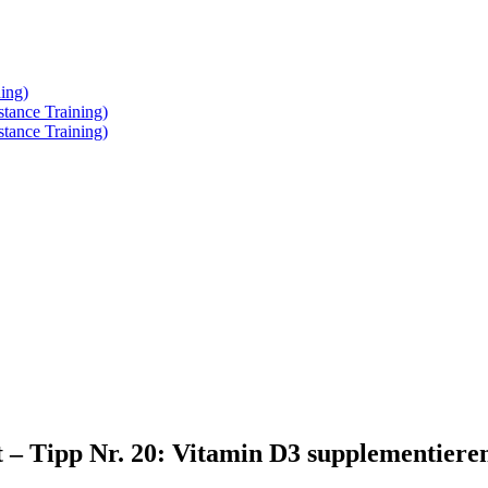
ing)
tance Training)
tance Training)
it – Tipp Nr. 20: Vitamin D3 supplementiere