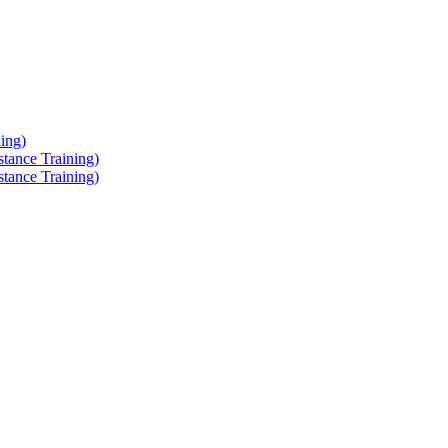
ing)
tance Training)
tance Training)