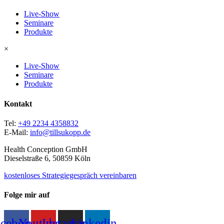
Live-Show
Seminare
Produkte
×
Live-Show
Seminare
Produkte
Kontakt
Tel:
+49 2234 4358832
E-Mail:
info@tillsukopp.de
Health Conception GmbH
Dieselstraße 6, 50859 Köln
kostenloses Strategiegespräch vereinbaren
Folge mir auf
acebook
Youtube
Instagram
Linkedin