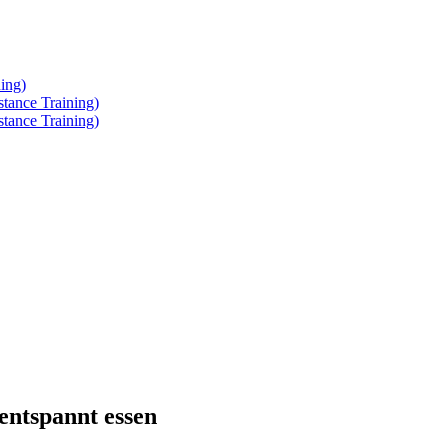
ing)
tance Training)
tance Training)
entspannt essen