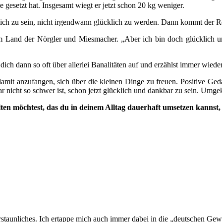
le gesetzt hat. Insgesamt wiegt er jetzt schon 20 kg weniger.
ich zu sein, nicht irgendwann glücklich zu werden. Dann kommt der Re
em Land der Nörgler und Miesmacher. „Aber ich bin doch glücklich u
ch dann so oft über allerlei Banalitäten auf und erzählst immer wieder 
nt, damit anzufangen, sich über die kleinen Dinge zu freuen. Positive 
ar nicht so schwer ist, schon jetzt glücklich und dankbar zu sein. Umge
lten möchtest, das du in deinem Alltag dauerhaft umsetzen kannst
erstaunliches. Ich ertappe mich auch immer dabei in die „deutschen Gew