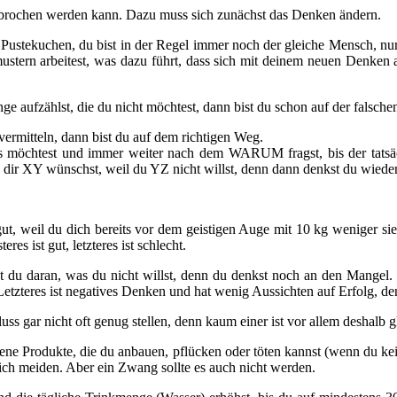
rchbrochen werden kann. Dazu muss sich zunächst das Denken ändern.
ustekuchen, du bist in der Regel immer noch der gleiche Mensch, nur d
ustern arbeitest, was dazu führt, dass sich mit deinem neuen Denken 
e aufzählst, die du nicht möchtest, dann bist du schon auf der falschen
ermitteln, dann bist du auf dem richtigen Weg.
öchtest und immer weiter nach dem WARUM fragst, bis der tatsäch
dir XY wünschst, weil du YZ nicht willst, denn dann denkst du wieder
, weil du dich bereits vor dem geistigen Auge mit 10 kg weniger sie
es ist gut, letzteres ist schlecht.
st du daran, was du nicht willst, denn du denkst noch an den Mangel. 
 Letzteres ist negatives Denken und hat wenig Aussichten auf Erfolg, den
 gar nicht oft genug stellen, denn kaum einer ist vor allem deshalb gl
assene Produkte, die du anbauen, pflücken oder töten kannst (wenn du ke
lich meiden. Aber ein Zwang sollte es auch nicht werden.