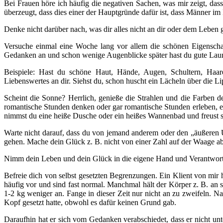
Bei Frauen höre ich häufig die negativen Sachen, was mir zeigt, dass
überzeugt, dass dies einer der Hauptgründe dafür ist, dass Männer im F
Denke nicht darüber nach, was dir alles nicht an dir oder dem Leben g
Versuche einmal eine Woche lang vor allem die schönen Eigensch
Gedanken an und schon wenige Augenblicke später hast du gute Laun
Beispiele: Hast du schöne Haut, Hände, Augen, Schultern, Haar
Liebenswertes an dir. Siehst du, schon huscht ein Lächeln über die L
Scheint die Sonne? Herrlich, genieße die Strahlen und die Farben d
romantische Stunden denken oder gar romantische Stunden erleben, e
nimmst du eine heiße Dusche oder ein heißes Wannenbad und freust s
Warte nicht darauf, dass du von jemand anderem oder den „äußeren U
gehen. Mache dein Glück z. B. nicht von einer Zahl auf der Waage abhän
Nimm dein Leben und dein Glück in die eigene Hand und Verantwortu
Befreie dich von selbst gesetzten Begrenzungen. Ein Klient von mir 
häufig vor und sind fast normal. Manchmal hält der Körper z. B. an 
1-2 kg weniger an. Fange in dieser Zeit nur nicht an zu zweifeln. N
Kopf gesetzt hatte, obwohl es dafür keinen Grund gab.
Daraufhin hat er sich vom Gedanken verabschiedet, dass er nicht unt