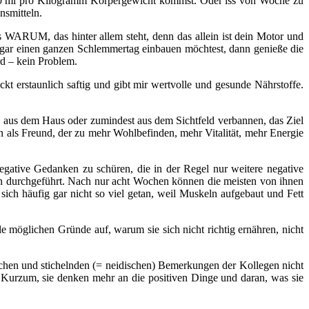
ns 30 ml pro Kilogramm Körpergewicht kommst. Oder iss von Woche zu
nsmitteln.
as WARUM, das hinter allem steht, denn das allein ist dein Motor und
 gar einen ganzen Schlemmertag einbauen möchtest, dann genieße die
d – kein Problem.
kt erstaunlich saftig und gibt mir wertvolle und gesunde Nährstoffe.
aus dem Haus oder zumindest aus dem Sichtfeld verbannen, das Ziel
 als Freund, der zu mehr Wohlbefinden, mehr Vitalität, mehr Energie
gative Gedanken zu schüren, die in der Regel nur weitere negative
nen durchgeführt. Nach nur acht Wochen können die meisten von ihnen
sich häufig gar nicht so viel getan, weil Muskeln aufgebaut und Fett
e möglichen Gründe auf, warum sie sich nicht richtig ernähren, nicht
schen und stichelnden (= neidischen) Bemerkungen der Kollegen nicht
 Kurzum, sie denken mehr an die positiven Dinge und daran, was sie