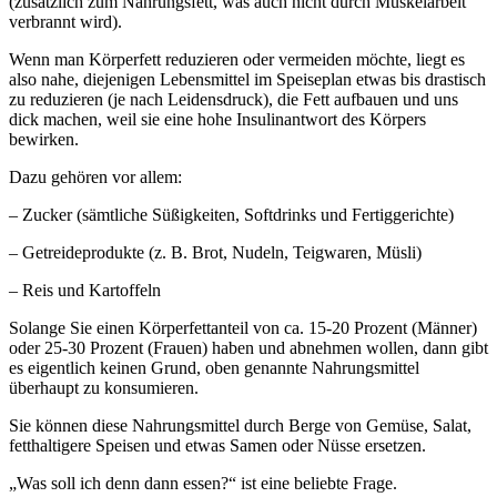
(zusätzlich zum Nahrungsfett, was auch nicht durch Muskelarbeit
verbrannt wird).
Wenn man Körperfett reduzieren oder vermeiden möchte, liegt es
also nahe, diejenigen Lebensmittel im Speiseplan etwas bis drastisch
zu reduzieren (je nach Leidensdruck), die Fett aufbauen und uns
dick machen, weil sie eine hohe Insulinantwort des Körpers
bewirken.
Dazu gehören vor allem:
– Zucker (sämtliche Süßigkeiten, Softdrinks und Fertiggerichte)
– Getreideprodukte (z. B. Brot, Nudeln, Teigwaren, Müsli)
– Reis und Kartoffeln
Solange Sie einen Körperfettanteil von ca. 15-20 Prozent (Männer)
oder 25-30 Prozent (Frauen) haben und abnehmen wollen, dann gibt
es eigentlich keinen Grund, oben genannte Nahrungsmittel
überhaupt zu konsumieren.
Sie können diese Nahrungsmittel durch Berge von Gemüse, Salat,
fetthaltigere Speisen und etwas Samen oder Nüsse ersetzen.
„Was soll ich denn dann essen?“ ist eine beliebte Frage.