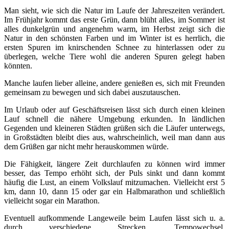
Man sieht, wie sich die Natur im Laufe der Jahreszeiten verändert.
Im Frühjahr kommt das erste Grün, dann blüht alles, im Sommer ist
alles dunkelgrün und angenehm warm, im Herbst zeigt sich die
Natur in den schönsten Farben und im Winter ist es herrlich, die
ersten Spuren im knirschenden Schnee zu hinterlassen oder zu
überlegen, welche Tiere wohl die anderen Spuren gelegt haben
könnten.
Manche laufen lieber alleine, andere genießen es, sich mit Freunden
gemeinsam zu bewegen und sich dabei auszutauschen.
Im Urlaub oder auf Geschäftsreisen lässt sich durch einen kleinen
Lauf schnell die nähere Umgebung erkunden. In ländlichen
Gegenden und kleineren Städten grüßen sich die Läufer unterwegs,
in Großstädten bleibt dies aus, wahrscheinlich, weil man dann aus
dem Grüßen gar nicht mehr herauskommen würde.
Die Fähigkeit, längere Zeit durchlaufen zu können wird immer
besser, das Tempo erhöht sich, der Puls sinkt und dann kommt
häufig die Lust, an einem Volkslauf mitzumachen. Vielleicht erst 5
km, dann 10, dann 15 oder gar ein Halbmarathon und schließlich
vielleicht sogar ein Marathon.
Eventuell aufkommende Langeweile beim Laufen lässt sich u. a.
durch verschiedene Strecken, Tempowechsel,