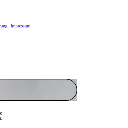
rung
|
Impressum
te
n.