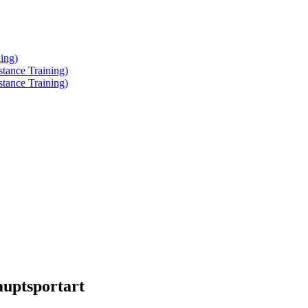
ing)
tance Training)
tance Training)
auptsportart