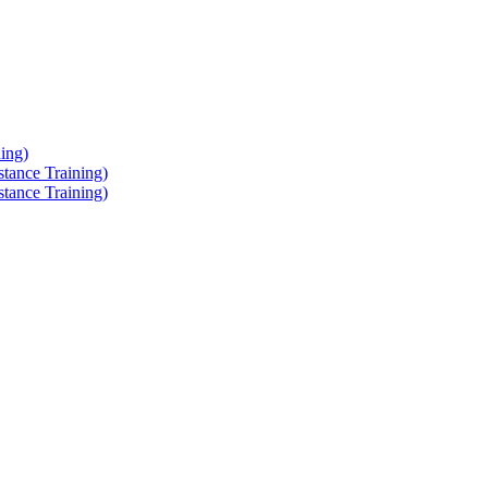
ing)
tance Training)
tance Training)