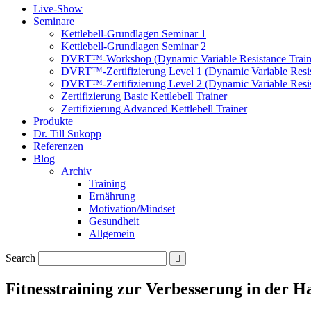
Live-Show
Seminare
Kettlebell-Grundlagen Seminar 1
Kettlebell-Grundlagen Seminar 2
DVRT™-Workshop (Dynamic Variable Resistance Train
DVRT™-Zertifizierung Level 1 (Dynamic Variable Resis
DVRT™-Zertifizierung Level 2 (Dynamic Variable Resis
Zertifizierung Basic Kettlebell Trainer
Zertifizierung Advanced Kettlebell Trainer
Produkte
Dr. Till Sukopp
Referenzen
Blog
Archiv
Training
Ernährung
Motivation/Mindset
Gesundheit
Allgemein
Search
Fitnesstraining zur Verbesserung in der H