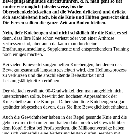
Bewegungsamplitude durchzuführen, d. h. man geht so tief
runter wie möglich (idealerweise, bis die
Oberschenkelrückseiten auf die Waden drücken) und drückt
sich anschließend hoch, bis die Knie und Hüften gestreckt sind.
Die Fersen sollten die ganze Zeit am Boden bleiben.
Nein, tiefe Kniebeugen sind nicht schädlich für die Knie
, es sei
denn, dass Ihre Knie schon verletzt oder von einer Arthrose
zerfressen sind, aber auch da kann man durch eine
Ernährungsumstellung, Supplemente und entsprechendem Training
noch einiges machen.
Bei vielen Knieverletzungen helfen Kniebeugen, bei denen das
Bewegungsausmaß langsam gesteigert wird, den Heilungsprozess
zu verkürzen und die anschließende Belastbarkeit und
Leistungsfähigkeit zu erhöhen.
Der vielfach erwähnte 90-Gradwinkel, den man angeblich nicht
unterschreiten sollte, bewirkt den höchsten Anpressdruck der
Kniescheibe auf die Knorpel. Daher sind tiefe Kniebeugen sogar
gesünder (abgesehen davon, dass Sie Ihre Beweglichkeit erhalten).
Auch die Gewichtheber haben in der Regel gesunde Knie und die
gehen extrem tief runter und halten dabei noch viel Gewicht über
dem Kopf. Selbst bei Profisportlern, die Millionenverträge haben
und sich keinesfalls eine Verletzung leisten dürfen, werden mit