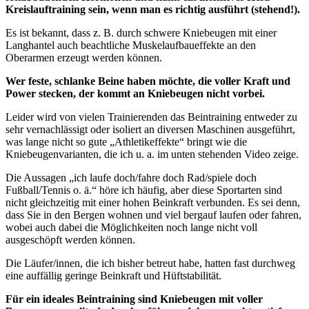
Kreislauftraining sein, wenn man es richtig ausführt (stehend!).
Es ist bekannt, dass z. B. durch schwere Kniebeugen mit einer
Langhantel auch beachtliche Muskelaufbaueffekte an den
Oberarmen erzeugt werden können.
Wer feste, schlanke Beine haben möchte, die voller Kraft und
Power stecken, der kommt an
Kniebeugen nicht vorbei.
Leider wird von vielen Trainierenden das Beintraining entweder zu
sehr vernachlässigt oder isoliert an diversen Maschinen ausgeführt,
was lange nicht so gute „Athletikeffekte“ bringt wie die
Kniebeugenvarianten, die ich u. a. im unten stehenden Video zeige.
Die Aussagen „ich laufe doch/fahre doch Rad/spiele doch
Fußball/Tennis o. ä.“ höre ich häufig, aber diese Sportarten sind
nicht gleichzeitig mit einer hohen Beinkraft verbunden. Es sei denn,
dass Sie in den Bergen wohnen und viel bergauf laufen oder fahren,
wobei auch dabei die Möglichkeiten noch lange nicht voll
ausgeschöpft werden können.
Die Läufer/innen, die ich bisher betreut habe, hatten fast durchweg
eine auffällig geringe Beinkraft und Hüftstabilität.
Für ein ideales Beintraining sind Kniebeugen mit voller