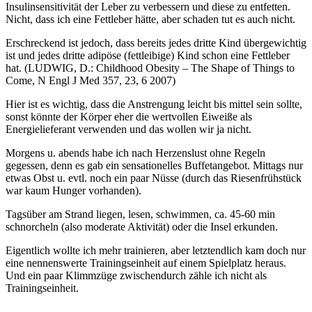
Insulinsensitivität der Leber zu verbessern und diese zu entfetten.
Nicht, dass ich eine Fettleber hätte, aber schaden tut es auch nicht.
Erschreckend ist jedoch, dass bereits jedes dritte Kind übergewichtig
ist und jedes dritte adipöse (fettleibige) Kind schon eine Fettleber
hat. (LUDWIG, D.: Childhood Obesity – The Shape of Things to
Come, N Engl J Med 357, 23, 6 2007)
Hier ist es wichtig, dass die Anstrengung leicht bis mittel sein sollte,
sonst könnte der Körper eher die wertvollen Eiweiße als
Energielieferant verwenden und das wollen wir ja nicht.
Morgens u. abends habe ich nach Herzenslust ohne Regeln
gegessen, denn es gab ein sensationelles Buffetangebot. Mittags nur
etwas Obst u. evtl. noch ein paar Nüsse (durch das Riesenfrühstück
war kaum Hunger vorhanden).
Tagsüber am Strand liegen, lesen, schwimmen, ca. 45-60 min
schnorcheln (also moderate Aktivität) oder die Insel erkunden.
Eigentlich wollte ich mehr trainieren, aber letztendlich kam doch nur
eine nennenswerte Trainingseinheit auf einem Spielplatz heraus.
Und ein paar Klimmzüge zwischendurch zähle ich nicht als
Trainingseinheit.