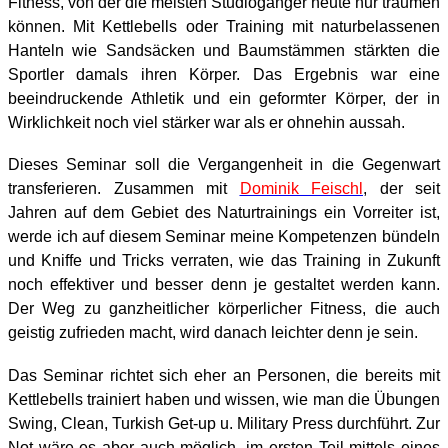
Fitness, von der die meisten Studiogänger heute nur träumen
können. Mit Kettlebells oder Training mit naturbelassenen
Hanteln wie Sandsäcken und Baumstämmen stärkten die
Sportler damals ihren Körper. Das Ergebnis war eine
beeindruckende Athletik und ein geformter Körper, der in
Wirklichkeit noch viel stärker war als er ohnehin aussah.
Dieses Seminar soll die Vergangenheit in die Gegenwart
transferieren. Zusammen mit
Dominik Feischl
, der seit
Jahren auf dem Gebiet des Naturtrainings ein Vorreiter ist,
werde ich auf diesem Seminar meine Kompetenzen bündeln
und Kniffe und Tricks verraten, wie das Training in Zukunft
noch effektiver und besser denn je gestaltet werden kann.
Der Weg zu ganzheitlicher körperlicher Fitness, die auch
geistig zufrieden macht, wird danach leichter denn je sein.
Das Seminar richtet sich eher an Personen, die bereits mit
Kettlebells trainiert haben und wissen, wie man die Übungen
Swing, Clean, Turkish Get-up u. Military Press durchführt. Zur
Not wäre es aber auch möglich, im ersten Teil mittels eines