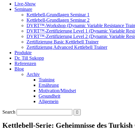
Live-Show
Seminare
Kettlebell-Grundlagen Seminar 1
Kettlebell-Grundlagen Seminar 2
DVRT™-Workshop (Dynamic Variable Resistance Train
DVRT™-Zertifizierung Level 1 (Dynamic Variable Resis
DVRT™-Zertifizierung Level 2 (Dynamic Variable Resis
Zertifizierung Basic Kettlebell Trainer
Zertifizierung Advanced Kettlebell Trainer
Produkte
Dr. Till Sukopp
Referenzen
Blog
Archiv
Training
Ernährung
Motivation/Mindset
Gesundheit
Allgemein
Search
Kettlebell-Serie: Geheimnisse des Turkish 