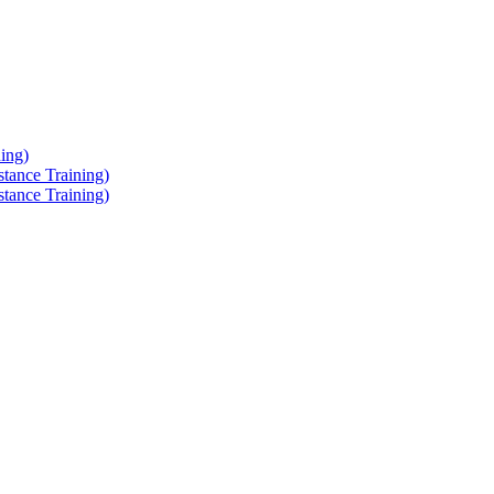
ing)
tance Training)
tance Training)