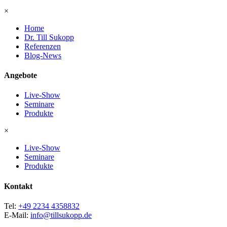
×
Home
Dr. Till Sukopp
Referenzen
Blog-News
Angebote
Live-Show
Seminare
Produkte
×
Live-Show
Seminare
Produkte
Kontakt
Tel:
+49 2234 4358832
E-Mail:
info@tillsukopp.de