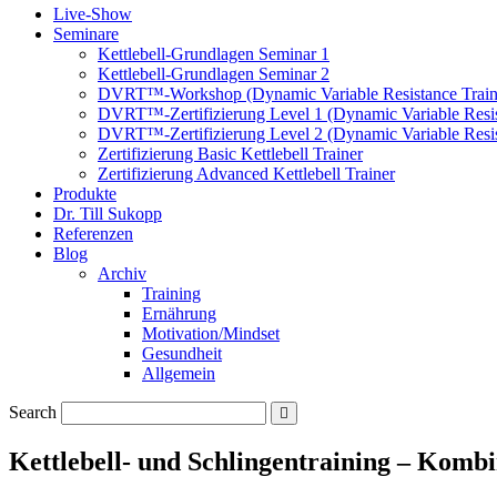
Live-Show
Seminare
Kettlebell-Grundlagen Seminar 1
Kettlebell-Grundlagen Seminar 2
DVRT™-Workshop (Dynamic Variable Resistance Train
DVRT™-Zertifizierung Level 1 (Dynamic Variable Resis
DVRT™-Zertifizierung Level 2 (Dynamic Variable Resis
Zertifizierung Basic Kettlebell Trainer
Zertifizierung Advanced Kettlebell Trainer
Produkte
Dr. Till Sukopp
Referenzen
Blog
Archiv
Training
Ernährung
Motivation/Mindset
Gesundheit
Allgemein
Search
Kettlebell- und Schlingentraining – Kombi