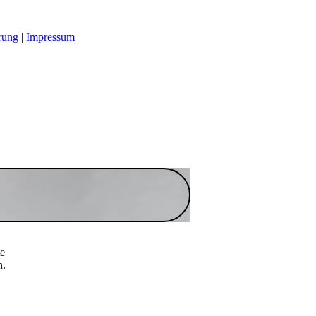
rung
|
Impressum
te
n.