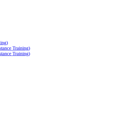
ing)
tance Training)
tance Training)