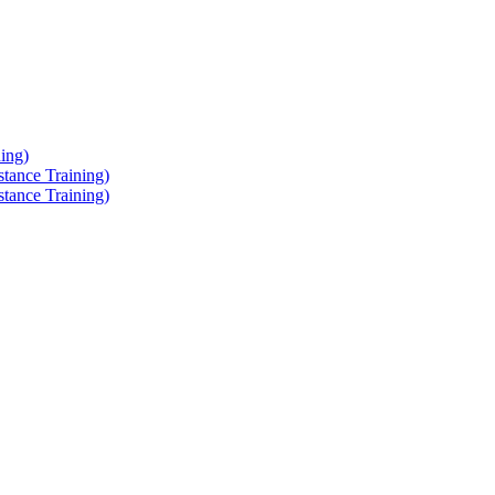
ing)
tance Training)
tance Training)