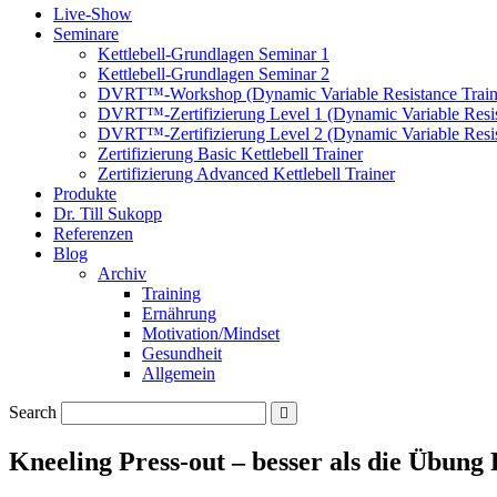
Live-Show
Seminare
Kettlebell-Grundlagen Seminar 1
Kettlebell-Grundlagen Seminar 2
DVRT™-Workshop (Dynamic Variable Resistance Train
DVRT™-Zertifizierung Level 1 (Dynamic Variable Resis
DVRT™-Zertifizierung Level 2 (Dynamic Variable Resis
Zertifizierung Basic Kettlebell Trainer
Zertifizierung Advanced Kettlebell Trainer
Produkte
Dr. Till Sukopp
Referenzen
Blog
Archiv
Training
Ernährung
Motivation/Mindset
Gesundheit
Allgemein
Search
Kneeling Press-out – besser als die Übung