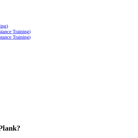
ing)
tance Training)
tance Training)
 Plank?