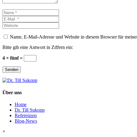
Name
*
E-
Mail
Website
*
Name, E-Mail-Adresse und Website in diesem Browser für meine
Bitte gib eine Antwort in Ziffern ein:
4 × fünf =
Senden
Über uns
Home
Dr. Till Sukopp
Referenzen
Blog-News
×