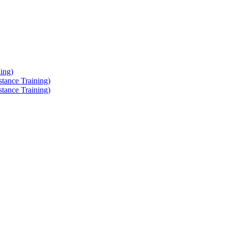
ing)
tance Training)
tance Training)