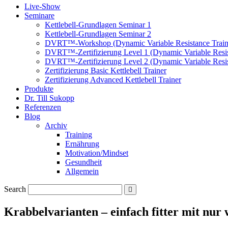
Live-Show
Seminare
Kettlebell-Grundlagen Seminar 1
Kettlebell-Grundlagen Seminar 2
DVRT™-Workshop (Dynamic Variable Resistance Train
DVRT™-Zertifizierung Level 1 (Dynamic Variable Resis
DVRT™-Zertifizierung Level 2 (Dynamic Variable Resis
Zertifizierung Basic Kettlebell Trainer
Zertifizierung Advanced Kettlebell Trainer
Produkte
Dr. Till Sukopp
Referenzen
Blog
Archiv
Training
Ernährung
Motivation/Mindset
Gesundheit
Allgemein
Search
Krabbelvarianten – einfach fitter mit nur