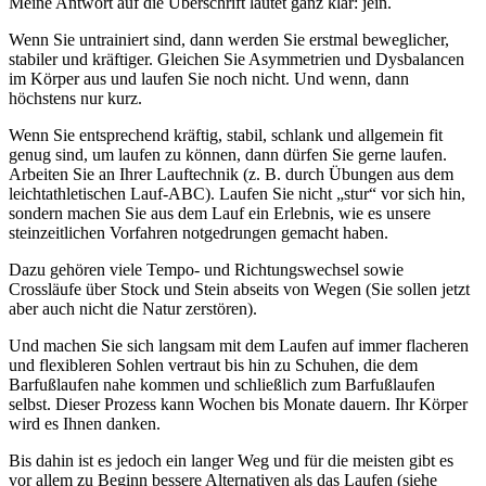
Meine Antwort auf die Überschrift lautet ganz klar: jein.
Wenn Sie untrainiert sind, dann werden Sie erstmal beweglicher,
stabiler und kräftiger. Gleichen Sie Asymmetrien und Dysbalancen
im Körper aus und laufen Sie noch nicht. Und wenn, dann
höchstens nur kurz.
Wenn Sie entsprechend kräftig, stabil, schlank und allgemein fit
genug sind, um laufen zu können, dann dürfen Sie gerne laufen.
Arbeiten Sie an Ihrer Lauftechnik (z. B. durch Übungen aus dem
leichtathletischen Lauf-ABC). Laufen Sie nicht „stur“ vor sich hin,
sondern machen Sie aus dem Lauf ein Erlebnis, wie es unsere
steinzeitlichen Vorfahren notgedrungen gemacht haben.
Dazu gehören viele Tempo- und Richtungswechsel sowie
Crossläufe über Stock und Stein abseits von Wegen (Sie sollen jetzt
aber auch nicht die Natur zerstören).
Und machen Sie sich langsam mit dem Laufen auf immer flacheren
und flexibleren Sohlen vertraut bis hin zu Schuhen, die dem
Barfußlaufen nahe kommen und schließlich zum Barfußlaufen
selbst. Dieser Prozess kann Wochen bis Monate dauern. Ihr Körper
wird es Ihnen danken.
Bis dahin ist es jedoch ein langer Weg und für die meisten gibt es
vor allem zu Beginn bessere Alternativen als das Laufen (siehe