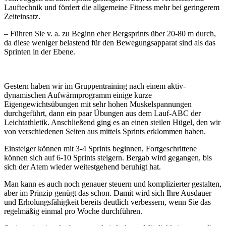
Lauftechnik und fördert die allgemeine Fitness mehr bei geringerem
Zeiteinsatz.
– Führen Sie v. a. zu Beginn eher Bergsprints über 20-80 m durch,
da diese weniger belastend für den Bewegungsapparat sind als das
Sprinten in der Ebene.
Gestern haben wir im Gruppentraining nach einem aktiv-
dynamischen Aufwärmprogramm einige kurze
Eigengewichtsübungen mit sehr hohen Muskelspannungen
durchgeführt, dann ein paar Übungen aus dem Lauf-ABC der
Leichtathletik. Anschließend ging es an einen steilen Hügel, den wir
von verschiedenen Seiten aus mittels Sprints erklommen haben.
Einsteiger können mit 3-4 Sprints beginnen, Fortgeschrittene
können sich auf 6-10 Sprints steigern. Bergab wird gegangen, bis
sich der Atem wieder weitestgehend beruhigt hat.
Man kann es auch noch genauer steuern und komplizierter gestalten,
aber im Prinzip genügt das schon. Damit wird sich Ihre Ausdauer
und Erholungsfähigkeit bereits deutlich verbessern, wenn Sie das
regelmäßig einmal pro Woche durchführen.