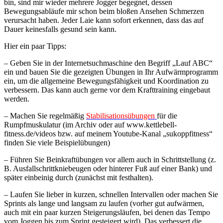
bin, sind mir wieder mehrere Jogger begegnet, dessen
Bewegungsabläufe mir schon beim bloßen Ansehen Schmerzen
verursacht haben. Jeder Laie kann sofort erkennen, dass das auf
Dauer keinesfalls gesund sein kann.
Hier ein paar Tipps:
– Geben Sie in der Internetsuchmaschine den Begriff „Lauf ABC“
ein und bauen Sie die gezeigten Übungen in Ihr Aufwärmprogramm
ein, um die allgemeine Bewegungsfähigkeit und Koordination zu
verbessern. Das kann auch gerne vor dem Krafttraining eingebaut
werden.
– Machen Sie regelmäßig
Stabilisationsübungen
für die
Rumpfmuskulatur (im Archiv oder auf www.kettlebell-
fitness.de/videos bzw. auf meinem Youtube-Kanal „sukoppfitness“
finden Sie viele Beispielübungen)
– Führen Sie Beinkraftübungen vor allem auch in Schrittstellung (z.
B. Ausfallschrittkniebeugen oder hinterer Fuß auf einer Bank) und
später einbeinig durch (zunächst mit festhalten).
– Laufen Sie lieber in kurzen, schnellen Intervallen oder machen Sie
Sprints als lange und langsam zu laufen (vorher gut aufwärmen,
auch mit ein paar kurzen Steigerungsläufen, bei denen das Tempo
vom Joggen bis zum Sprint gesteigert wird). Das verbessert die