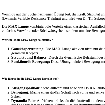
Wenn du auf der Suche nach einer Übung bist, die Kraft, Stabilität u
(Dynamic Variable Resistance Training) und wird von Dr. Till Sukop
Die
MAX Lunge
kombiniert die Vorteile eines klassischen Ausfalls
einfaches Vorwärts- oder Rückwärtsgehen, sondern um eine Bewegung,
Warum ist die MAX Lunge so effektiv?
Ganzkörpertraining:
Die MAX Lunge aktiviert nicht nur dein
gesamten Körpers.
Stabilität und Balance:
Durch die dynamische Belastung des DV
Funktionelle Bewegung:
Diese Übung trainiert Bewegungsmust
Wie führst du die MAX Lunge korrekt aus?
Ausgangsposition:
Stehe aufrecht und halte den DVRT-Sandbag
Bewegung:
Mache einen großen Schritt nach vorne und senke de
Zehen.
Dynamik:
Beim Aufrichten drückst du dich kraftvoll mit dem 
der Sandbag fest vor deinem Körper, was die Rumpfmuskulatur i