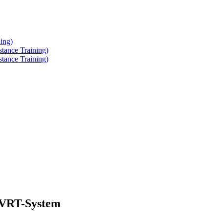
ing)
tance Training)
tance Training)
DVRT-System