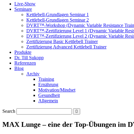
Live-Show
Seminare
Kettlebell-Grundlagen Seminar 1
Kettlebell-Grundlagen Seminar 2
DVRT™-Workshop (Dynamic Variable Resistance Train
DVRT™-Zertifizierung Level 1 (Dynamic Variable Resis
DVRT™-Zertifizierung Level 2 (Dynamic Variable Resis
Zertifizierung Basic Kettlebell Trainer
Zertifizierung Advanced Kettlebell Trainer
Produkte
Dr. Till Sukopp
Referenzen
Blog
Archiv
Training
Ernährung
Motivation/Mindset
Gesundheit
Allgemein
Search
MAX Lunge – eine der Top-Übungen im 