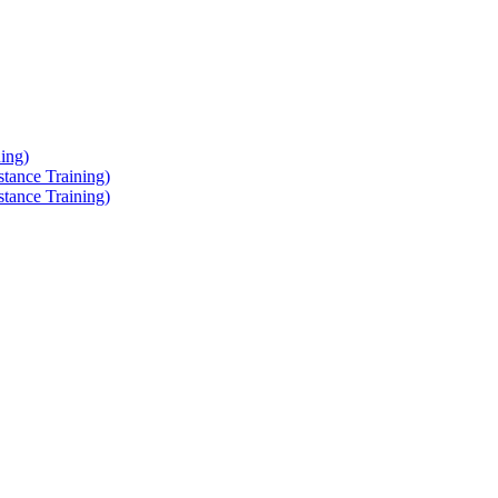
ing)
tance Training)
tance Training)