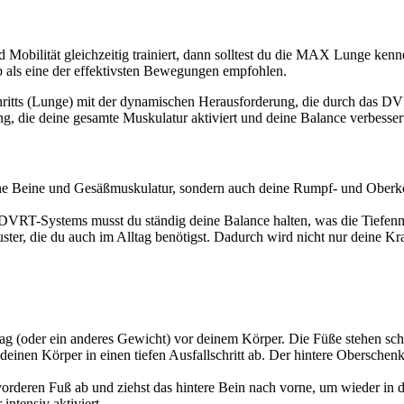
nd Mobilität gleichzeitig trainiert, dann solltest du die MAX Lunge k
p als eine der effektivsten Bewegungen empfohlen.
chritts (Lunge) mit der dynamischen Herausforderung, die durch das DV
 die deine gesamte Muskulatur aktiviert und deine Balance verbesser
e Beine und Gesäßmuskulatur, sondern auch deine Rumpf- und Oberkör
RT-Systems musst du ständig deine Balance halten, was die Tiefenmusk
er, die du auch im Alltag benötigst. Dadurch wird nicht nur deine Kra
 (oder ein anderes Gewicht) vor deinem Körper. Die Füße stehen schul
inen Körper in einen tiefen Ausfallschritt ab. Der hintere Oberschenkel
vorderen Fuß ab und ziehst das hintere Bein nach vorne, um wieder in
ntensiv aktiviert.