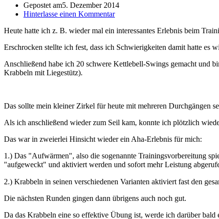
Gepostet am
5. Dezember 2014
Hinterlasse einen Kommentar
Heute hatte ich z. B. wieder mal ein interessantes Erlebnis beim Train
Erschrocken stellte ich fest, dass ich Schwierigkeiten damit hatte e
Anschließend habe ich 20 schwere Kettlebell-Swings gemacht und bin
Krabbeln mit Liegestütz).
Das sollte mein kleiner Zirkel für heute mit mehreren Durchgängen se
Als ich anschließend wieder zum Seil kam, konnte ich plötzlich wiede
Das war in zweierlei Hinsicht wieder ein Aha-Erlebnis für mich:
1.) Das "Aufwärmen", also die sogenannte Trainingsvorbereitung spie
"aufgeweckt" und aktiviert werden und sofort mehr Leistung abgeru
2.) Krabbeln in seinen verschiedenen Varianten aktiviert fast den g
Die nächsten Runden gingen dann übrigens auch noch gut.
Da das Krabbeln eine so effektive Übung ist, werde ich darüber bald e