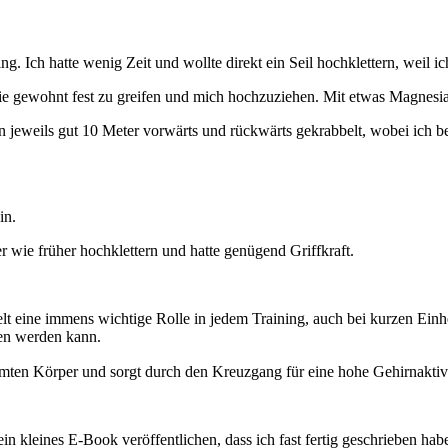
ing. Ich hatte wenig Zeit und wollte direkt ein Seil hochklettern, weil 
s wie gewohnt fest zu greifen und mich hochzuziehen. Mit etwas Magnes
 jeweils gut 10 Meter vorwärts und rückwärts gekrabbelt, wobei ich b
in.
r wie früher hochklettern und hatte genügend Griffkraft.
lt eine immens wichtige Rolle in jedem Training, auch bei kurzen Ein
fen werden kann.
esamten Körper und sorgt durch den Kreuzgang für eine hohe Gehirnakti
in kleines E-Book veröffentlichen, dass ich fast fertig geschrieben hab