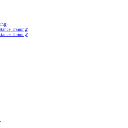
ing)
tance Training)
tance Training)
g