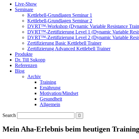
Live-Show
Seminare
Kettlebell-Grundlagen Seminar 1
Kettlebell-Grundlagen Seminar 2
DVRT™-Workshop (Dynamic Variable Resistance Train
DVRT™-Zertifizierung Level 1 (Dynamic Variable Resis
DVRT™-Zertifizierung Level 2 (Dynamic Variable Resis
Zertifizierung Basic Kettlebell Trainer
Zertifizierung Advanced Kettlebell Trainer
Produkte
Dr. Till Sukopp
Referenzen
Blog
Archiv
Training
Ernährung
Motivation/Mindset
Gesundheit
Allgemein
Search
Mein Aha-Erlebnis beim heutigen Trainin