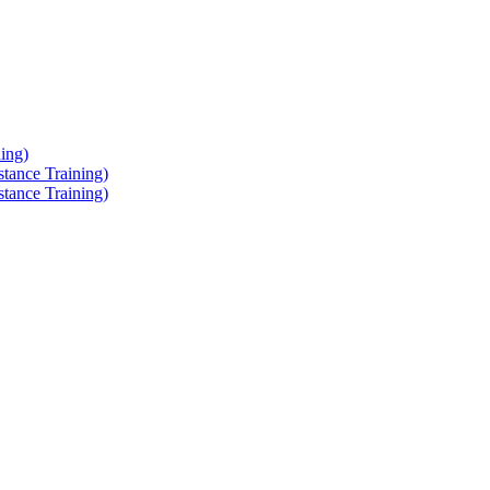
ing)
tance Training)
tance Training)