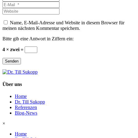
*
E-
Mail
Website
*
Name, E-Mail-Adresse und Website in diesem Browser für
meinen nächsten Kommentar speichern.
Bitte gib eine Antwort in Ziffern ein:
4 × zwei =
Senden
Über uns
Home
Dr. Till Sukopp
Referenzen
Blog-News
×
Home