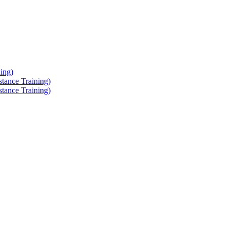
ing)
tance Training)
tance Training)