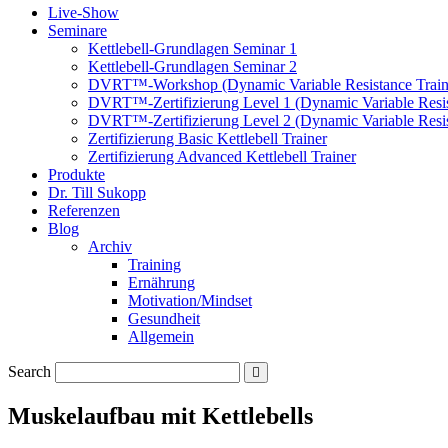
Live-Show
Seminare
Kettlebell-Grundlagen Seminar 1
Kettlebell-Grundlagen Seminar 2
DVRT™-Workshop (Dynamic Variable Resistance Train
DVRT™-Zertifizierung Level 1 (Dynamic Variable Resis
DVRT™-Zertifizierung Level 2 (Dynamic Variable Resis
Zertifizierung Basic Kettlebell Trainer
Zertifizierung Advanced Kettlebell Trainer
Produkte
Dr. Till Sukopp
Referenzen
Blog
Archiv
Training
Ernährung
Motivation/Mindset
Gesundheit
Allgemein
Search
Muskelaufbau mit Kettlebells