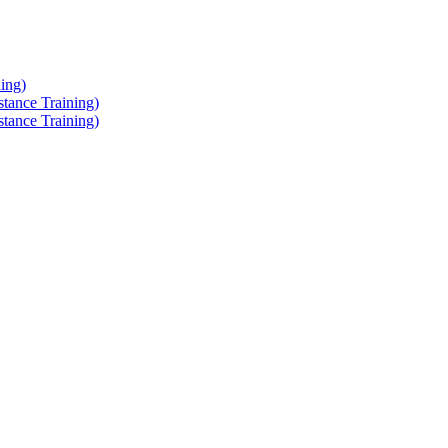
ing)
tance Training)
tance Training)