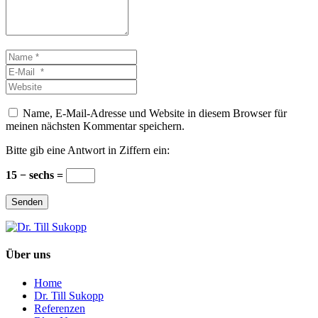
Name
*
E-
Mail
Website
*
Name, E-Mail-Adresse und Website in diesem Browser für
meinen nächsten Kommentar speichern.
Bitte gib eine Antwort in Ziffern ein:
15 − sechs =
Senden
Über uns
Home
Dr. Till Sukopp
Referenzen