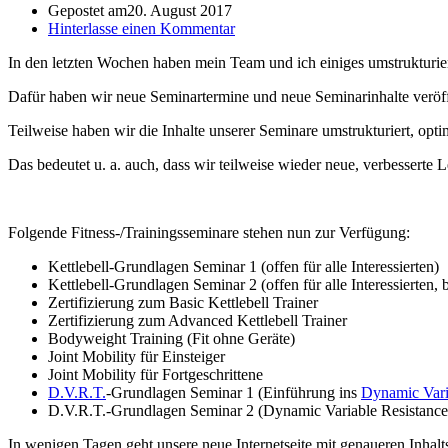
Gepostet am
20. August 2017
Hinterlasse einen Kommentar
In den letzten Wochen haben mein Team und ich einiges umstrukturier
Dafür haben wir neue Seminartermine und neue Seminarinhalte veröff
Teilweise haben wir die Inhalte unserer Seminare umstrukturiert, optim
Das bedeutet u. a. auch, dass wir teilweise wieder neue, verbessert
Folgende Fitness-/Trainingsseminare stehen nun zur Verfügung:
Kettlebell-Grundlagen Seminar 1 (offen für alle Interessierten)
Kettlebell-Grundlagen Seminar 2 (offen für alle Interessierten,
Zertifizierung zum Basic Kettlebell Trainer
Zertifizierung zum Advanced Kettlebell Trainer
Bodyweight Training (Fit ohne Geräte)
Joint Mobility für Einsteiger
Joint Mobility für Fortgeschrittene
D.V.R.T.
-Grundlagen Seminar 1 (Einführung ins
Dynamic Vari
D.V.R.T.-Grundlagen Seminar 2 (Dynamic Variable Resistance T
In wenigen Tagen geht unsere neue Internetseite mit genaueren Inhal