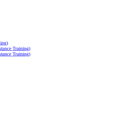
ing)
tance Training)
tance Training)