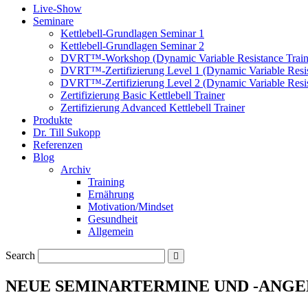
Live-Show
Seminare
Kettlebell-Grundlagen Seminar 1
Kettlebell-Grundlagen Seminar 2
DVRT™-Workshop (Dynamic Variable Resistance Train
DVRT™-Zertifizierung Level 1 (Dynamic Variable Resis
DVRT™-Zertifizierung Level 2 (Dynamic Variable Resis
Zertifizierung Basic Kettlebell Trainer
Zertifizierung Advanced Kettlebell Trainer
Produkte
Dr. Till Sukopp
Referenzen
Blog
Archiv
Training
Ernährung
Motivation/Mindset
Gesundheit
Allgemein
Search
NEUE SEMINARTERMINE UND -ANGE