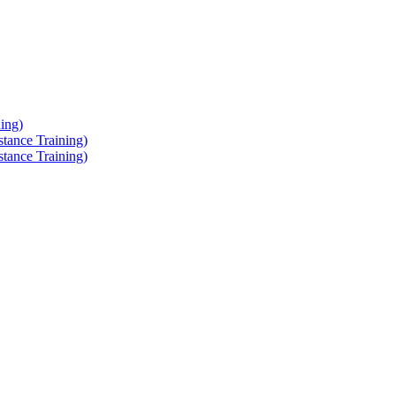
ing)
tance Training)
tance Training)