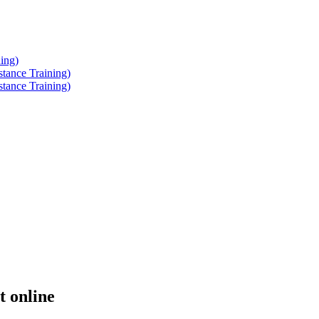
ing)
tance Training)
tance Training)
 online