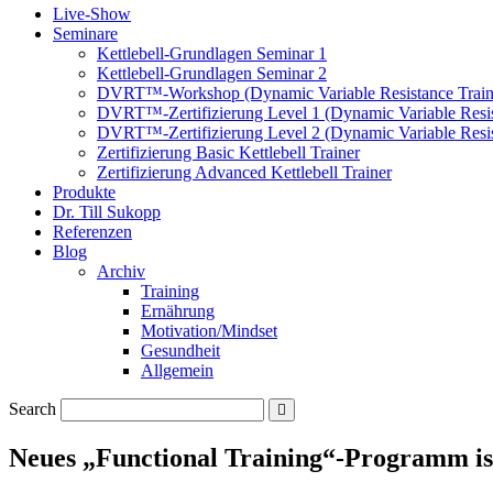
Live-Show
Seminare
Kettlebell-Grundlagen Seminar 1
Kettlebell-Grundlagen Seminar 2
DVRT™-Workshop (Dynamic Variable Resistance Train
DVRT™-Zertifizierung Level 1 (Dynamic Variable Resis
DVRT™-Zertifizierung Level 2 (Dynamic Variable Resis
Zertifizierung Basic Kettlebell Trainer
Zertifizierung Advanced Kettlebell Trainer
Produkte
Dr. Till Sukopp
Referenzen
Blog
Archiv
Training
Ernährung
Motivation/Mindset
Gesundheit
Allgemein
Search
Neues „Functional Training“-Programm ist