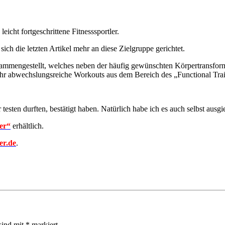
leicht fortgeschrittene Fitnesssportler.
 sich die letzten Artikel mehr an diese Zielgruppe gerichtet.
ammengestellt, welches neben der häufig gewünschten Körpertransformat
sehr abwechslungsreiche Workouts aus dem Bereich des „Functional Trai
er testen durften, bestätigt haben. Natürlich habe ich es auch selbst aus
er“
erhältlich.
er.de
.
sind mit
*
markiert