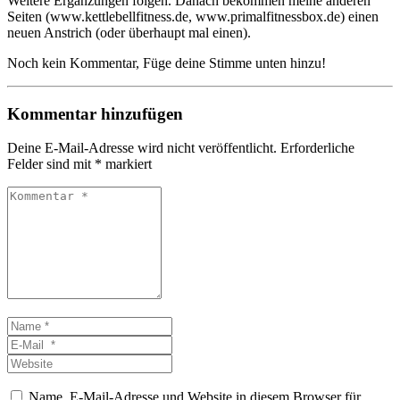
Weitere Ergänzungen folgen. Danach bekommen meine anderen
Seiten (www.kettlebellfitness.de, www.primalfitnessbox.de) einen
neuen Anstrich (oder überhaupt mal einen).
Noch kein Kommentar, Füge deine Stimme unten hinzu!
Kommentar hinzufügen
Deine E-Mail-Adresse wird nicht veröffentlicht.
Erforderliche
Felder sind mit
*
markiert
Kommentar
*
Name
*
E-
Mail
Website
*
Name, E-Mail-Adresse und Website in diesem Browser für